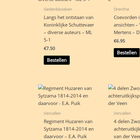
Gedenkboeken
Drenthe
Langs het ontstaan van
Coevorden 
Koninklijke Schuttevaer
ansichten – 
– diverse auteurs – ML
Mertens – D
5-1
€
6.95
€
7.50
Bestellen
Bestellen
Vervallen
Vervallen
Regiment Huzaren van
4 delen Zwol
Sytzama 1814-2014 en
achteruitkij
daarvoor – E.A. Puik
van der Vee