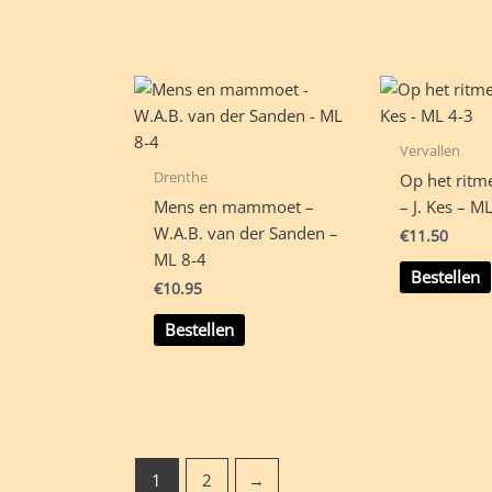
Vervallen
Drenthe
Op het ritm
Mens en mammoet –
– J. Kes – M
W.A.B. van der Sanden –
€
11.50
ML 8-4
Bestellen
€
10.95
Bestellen
1
2
→