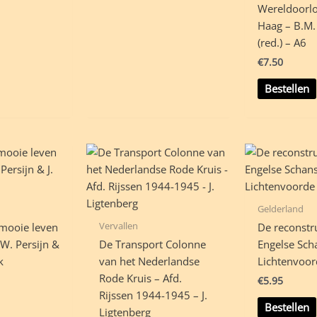
Wereldoorl
Haag – B.M.
(red.) – A6
€
7.50
Bestellen
Gelderland
Vervallen
mooie leven
De reconstr
W. Persijn &
De Transport Colonne
Engelse Sch
k
van het Nederlandse
Lichtenvoord
Rode Kruis – Afd.
€
5.95
Rijssen 1944-1945 – J.
Bestellen
Ligtenberg