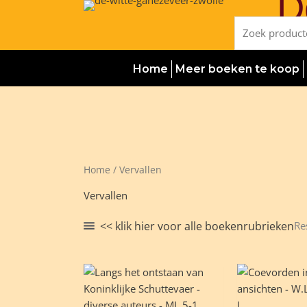
D
Ga
naar
Zoeken
de
naar:
inhoud
Home
Meer boeken te koop
Home
/ Vervallen
Vervallen
<< klik hier voor alle boekenrubrieken
Re