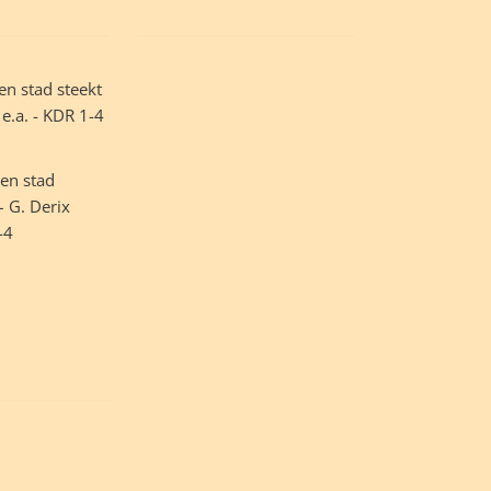
een stad
– G. Derix
-4