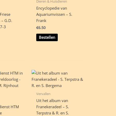
Dieren & Huisdieren
Encyclopedie van
Friese
Aquariumvissen – S.
 – G.D.
Frank
 7-3
€
6.50
Bestellen
Vervallen
Uit het album van
dienst HTM
Franekeradeel – S.
e
Terpstra & R. en S.