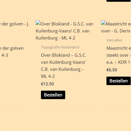
Vervallen
Topografie Nederland
e der golven
Maastricht 
L 4-3
Over Blokland – G.S.C.
steekt over 
van Kuilenburg-Vaars/
e.a. – KDR 1
C.B. van Kuilenburg –
€
6.50
ML 4-2
Bestellen
€
12.50
Bestellen