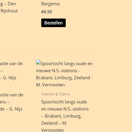
og – Den
Bergema
 Rijnhout
€
6.50
Bestellen
Treinen & Trams
uctie van de
ans –
Spoortocht langs oude
e – G. Nijs
en nieuwe N.S.-stations
– Brabant, Limburg,
Zeeland – M.
Vermooten