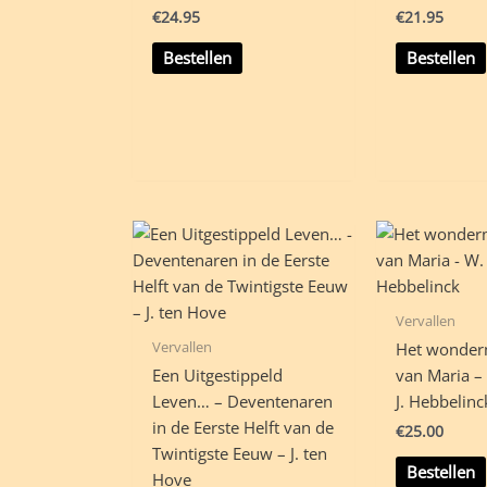
€
24.95
€
21.95
Bestellen
Bestellen
Vervallen
Vervallen
Het wonder
Een Uitgestippeld
van Maria – 
Leven… – Deventenaren
J. Hebbelinc
in de Eerste Helft van de
€
25.00
Twintigste Eeuw – J. ten
Bestellen
Hove