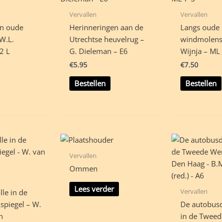
Vervallen
Vervallen
in oude
Herinneringen aan de
Langs oude 
W.L.
Utrechtse heuvelrug –
windmolens
2 L
G. Dieleman – E6
Wijnja – ML
€
5.95
€
7.50
Bestellen
Bestellen
Vervallen
Ommen
Lees verder
Vervallen
le in de
kspiegel – W.
De autobus
n
in de Tweed