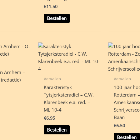
€
11.50
Bestellen
an Arnhem –
Vervallen
Vervallen
(redactie)
Karakteristyk
100 jaar ho
Tytsjerksteradiel – C.W.
Rotterdam –
Klarenbeek e.a. red. –
Amerikaansc
ML 10-4
Schrijversco
Baan
€
6.95
€
6.50
Bestellen
Bestellen