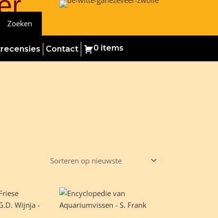
er
Zoeken
0 items
trecensies
Contact