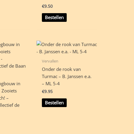
€
9.50
Bestellen
Vervallen
Onder de rook van
Turmac – B. Janssen e.a.
ogbouw in
– ML 5-4
 Zooiets
€
9.95
h! –
Bestellen
llectief de