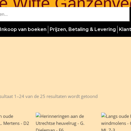
e Witte Ganzenve
Inkoop van boeken
Prijzen, Betaling & Levering
Klan
Gesorteerd
sultaat 1–24 van de 25 resultaten wordt getoond
op
nieuwste