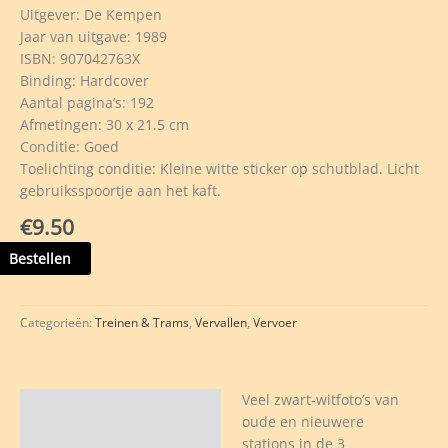
Uitgever: De Kempen
Jaar van uitgave: 1989
ISBN: 907042763X
Binding: Hardcover
Aantal pagina’s: 192
Afmetingen: 30 x 21.5 cm
Conditie: Goed
Toelichting conditie: Kleine witte sticker op schutblad. Licht
gebruiksspoortje aan het kaft.
€
9.50
ortocht
Bestellen
gs
e
Categorieën:
Treinen & Trams
,
Vervallen
,
Vervoer
uwe
-
tions
Veel zwart-witfoto’s van
Beschrijving
oude en nieuwere
bant,
stations in de 3