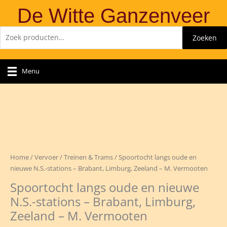
Ga
De Witte Ganzenveer
naar
de
Zoeken
Zoeken
inhoud
naar:
Menu
Home
/
Vervoer
/
Treinen & Trams
/ Spoortocht langs oude en
nieuwe N.S.-stations – Brabant, Limburg, Zeeland – M. Vermooten
Spoortocht langs oude en nieuwe
N.S.-stations – Brabant, Limburg,
Zeeland – M. Vermooten