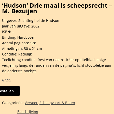
‘Hudson’ Drie maal is scheepsrecht –
M. Bezuijen
Uitgever: Stichting hel de Hudson
Jaar van uitgave: 2002
ISBN: –
Binding: Hardcover
Aantal pagina’s: 128
Afmetingen: 30 x 21 cm
Conditie: Redelijk
Toelichting conditie: Rest van naamsticker op titelblad, enige
vergeling langs de randen van de pagina”s, licht stootplekje aan
de onderste hoekjes.
€
7.95
estellen
on'
Categorieën:
Vervoer
,
Scheepvaart & Boten
Beschrijving