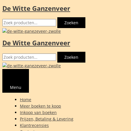
De Witte Ganzenveer
Ga
naar
Zoeken
de
Zoeken
naar:
inhoud
De Witte Ganzenveer
Zoeken
Zoeken
naar:
Menu
Home
Meer boeken te koop
Inkoop van boeken
Prijzen, Betaling & Levering
Klantrecensies