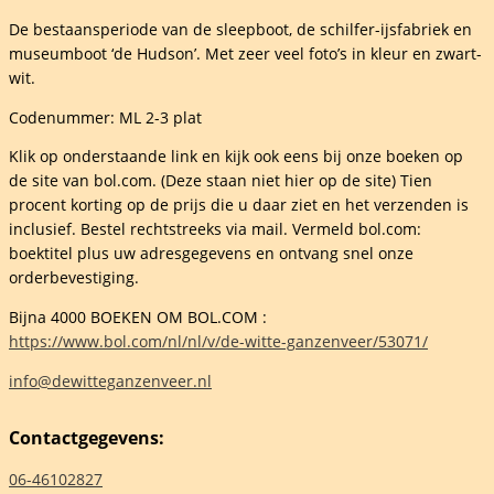
psrecht
De bestaansperiode van de sleepboot, de schilfer-ijsfabriek en
museumboot ‘de Hudson’. Met zeer veel foto’s in kleur en zwart-
wit.
jen
elheid
Codenummer: ML 2-3 plat
Klik op onderstaande link en kijk ook eens bij onze boeken op
de site van bol.com. (Deze staan niet hier op de site) Tien
procent korting op de prijs die u daar ziet en het verzenden is
inclusief. Bestel rechtstreeks via mail. Vermeld bol.com:
boektitel plus uw adresgegevens en ontvang snel onze
orderbevestiging.
Bijna 4000 BOEKEN OM BOL.COM :
https://www.bol.com/nl/nl/v/de-witte-ganzenveer/53071/
info@dewitteganzenveer.nl
Contactgegevens:
06-46102827