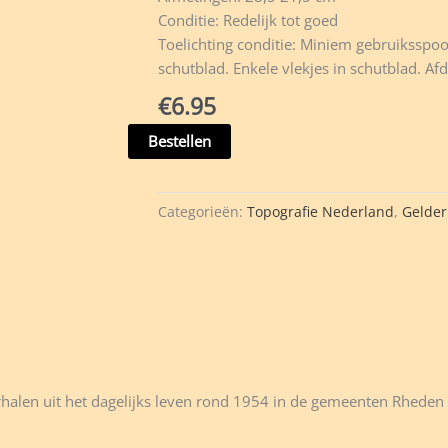
Conditie: Redelijk tot goed
Toelichting conditie: Miniem gebruiksspo
schutblad. Enkele vlekjes in schutblad. Af
€
6.95
Zuinigheid
Bestellen
met
vlijt...
-
Categorieën:
Topografie Nederland
,
Gelder
Rheden
&
Rozendaal
-
T.
Cretier
e.a.
-
halen uit het dagelijks leven rond 1954 in de gemeenten Rheden &
BKK
2-