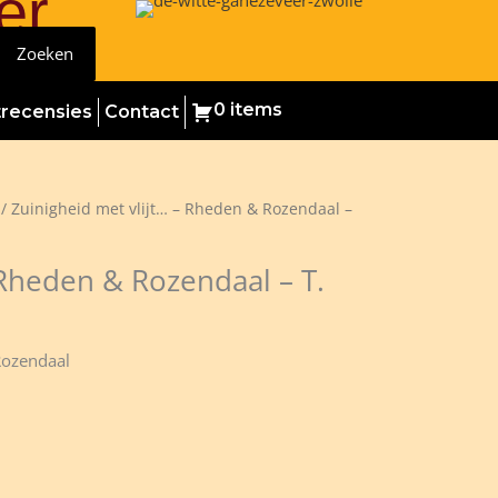
er
Zoeken
0 items
trecensies
Contact
/ Zuinigheid met vlijt… – Rheden & Rozendaal –
 Rheden & Rozendaal – T.
Rozendaal