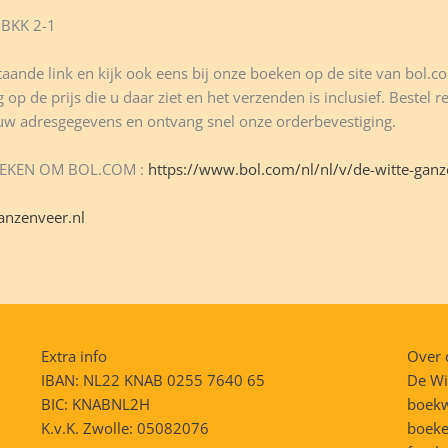
1
BKK 2-1
R
hoeveelheid
aande link en kijk ook eens bij onze boeken op de site van bol.com
 op de prijs die u daar ziet en het verzenden is inclusief. Bestel 
 uw adresgegevens en ontvang snel onze orderbevestiging.
OEKEN OM BOL.COM :
https://www.bol.com/nl/nl/v/de-witte-gan
anzenveer.nl
Extra info
Over 
IBAN: NL22 KNAB 0255 7640 65
De Wi
BIC: KNABNL2H
boekw
K.v.K. Zwolle: 05082076
boeke