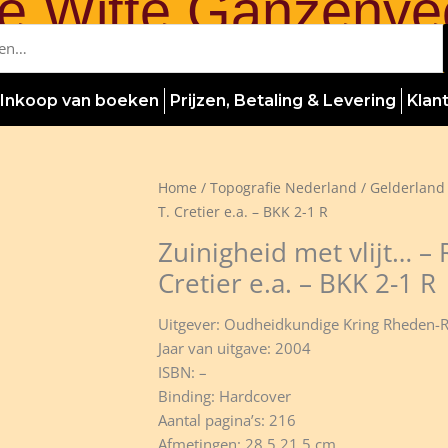
e Witte Ganzenve
Inkoop van boeken
Prijzen, Betaling & Levering
Klan
Home
/
Topografie Nederland
/
Gelderland
T. Cretier e.a. – BKK 2-1 R
Zuinigheid met vlijt… –
Cretier e.a. – BKK 2-1 R
Uitgever: Oudheidkundige Kring Rheden-
Jaar van uitgave: 2004
ISBN: –
Binding: Hardcover
Aantal pagina’s: 216
Afmetingen: 28,5 21,5 cm