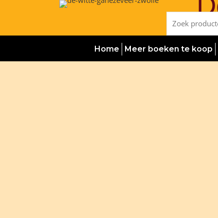
D
Ga
naar
Zoeken
de
naar:
inhoud
Home
Meer boeken te koop