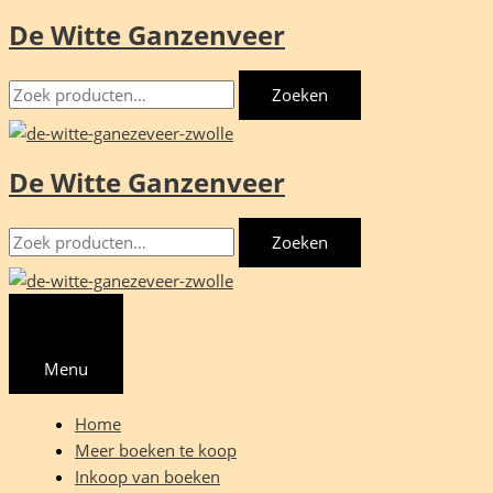
De Witte Ganzenveer
Ga
naar
Zoeken
de
Zoeken
naar:
inhoud
De Witte Ganzenveer
Zoeken
Zoeken
naar:
Menu
Home
Meer boeken te koop
Inkoop van boeken