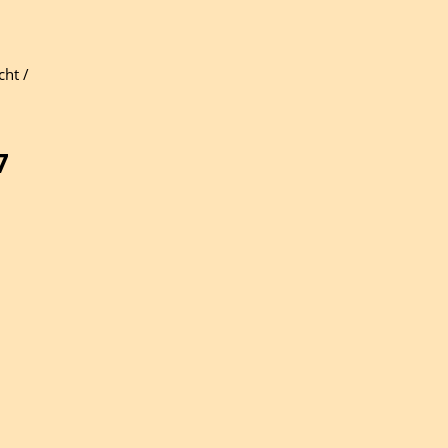
cht /
7