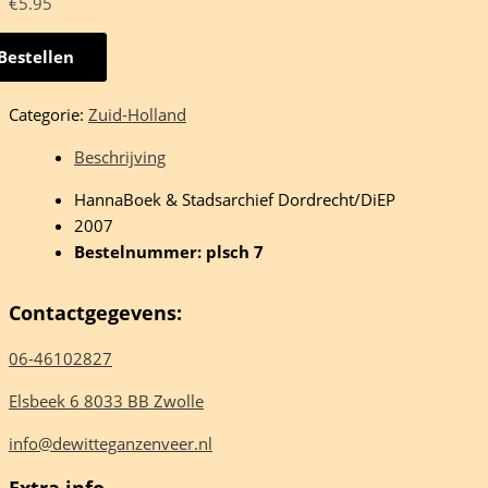
€
5.95
Bestellen
t
Categorie:
Zuid-Holland
recht
Beschrijving
HannaBoek & Stadsarchief Dordrecht/DiEP
2007
reken
Bestelnummer: plsch 7
y
e
Contactgegevens:
06-46102827
Elsbeek 6 8033 BB Zwolle
eelheid
info@dewitteganzenveer.nl