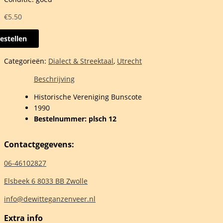
€
5.50
estellen
Categorieën:
Dialect & Streektaal
,
Utrecht
euventje
Beschrijving
len
Historische Vereniging Bunscote
1990
ct
Bestelnummer: plsch 12
hoten,
Contactgegevens:
enburg,
jk
06-46102827
Elsbeek 6 8033 BB Zwolle
laar
info@dewitteganzenveer.nl
Extra info