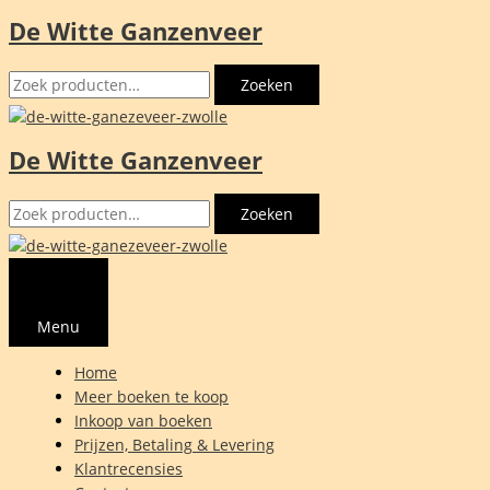
De Witte Ganzenveer
Ga
naar
Zoeken
de
Zoeken
naar:
inhoud
De Witte Ganzenveer
Zoeken
Zoeken
naar:
Menu
Home
Meer boeken te koop
Inkoop van boeken
Prijzen, Betaling & Levering
Klantrecensies