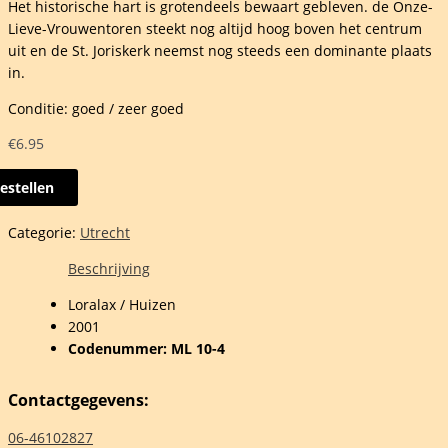
Het historische hart is grotendeels bewaart gebleven. de Onze-
Lieve-Vrouwentoren steekt nog altijd hoog boven het centrum
uit en de St. Joriskerk neemst nog steeds een dominante plaats
in.
Conditie: goed / zeer goed
€
6.95
estellen
foort
Categorie:
Utrecht
Beschrijving
hten
Loralax / Huizen
2001
d
Codenummer: ML 10-4
rsom
Contactgegevens:
l
06-46102827
t