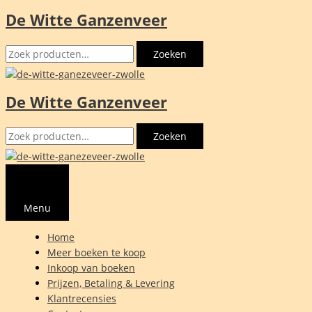
De Witte Ganzenveer
Ga
naar
Zoeken
de
Zoeken
naar:
inhoud
De Witte Ganzenveer
Zoeken
Zoeken
naar:
Menu
Home
Meer boeken te koop
Inkoop van boeken
Prijzen, Betaling & Levering
Klantrecensies