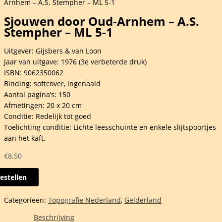
Arnhem – A.S. Stempher – ML 5-1
Sjouwen door Oud-Arnhem – A.S.
Stempher – ML 5-1
Uitgever: Gijsbers & van Loon
Jaar van uitgave: 1976 (3e verbeterde druk)
ISBN: 9062350062
Binding: softcover, ingenaaid
Aantal pagina’s: 150
Afmetingen: 20 x 20 cm
Conditie: Redelijk tot goed
Toelichting conditie: Lichte leesschuinte en enkele slijtspoortjes
aan het kaft.
€
8.50
estellen
wen
Categorieën:
Topografie Nederland
,
Gelderland
em
Beschrijving