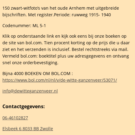
150 zwart-witfoto’s van het oude Arnhem met uitgebreide
bijschriften. Met register.Periode: ruwweg 1915- 1940
pher
Codenummer: ML 5-1
Klik op onderstaande link en kijk ook eens bij onze boeken op
de site van bol.com. Tien procent korting op de prijs die u daar
ziet en het verzenden is inclusief. Bestel rechtstreeks via mail.
elheid
Vermeld bol.com: boektitel plus uw adresgegevens en ontvang
snel onze orderbevestiging.
Bijna 4000 BOEKEN OM BOL.COM :
https://www.bol.com/nl/nl/v/de-witte-ganzenveer/53071/
info@dewitteganzenveer.nl
Contactgegevens:
06-46102827
Elsbeek 6 8033 BB Zwolle