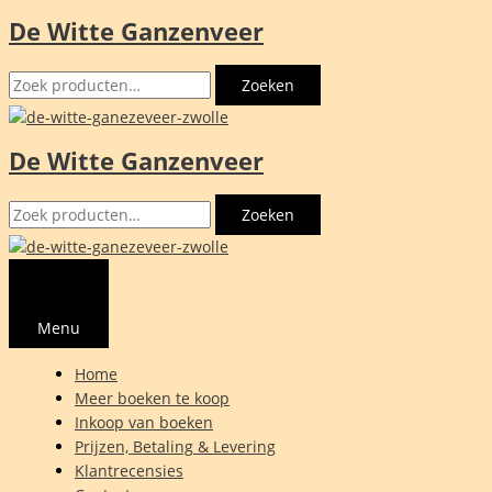
De Witte Ganzenveer
Ga
naar
Zoeken
de
Zoeken
naar:
inhoud
De Witte Ganzenveer
Zoeken
Zoeken
naar:
Menu
Home
Meer boeken te koop
Inkoop van boeken
Prijzen, Betaling & Levering
Klantrecensies