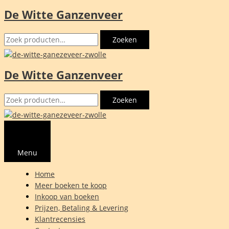
De Witte Ganzenveer
Ga
naar
Zoeken
de
Zoeken
naar:
inhoud
De Witte Ganzenveer
Zoeken
Zoeken
naar:
Menu
Home
Meer boeken te koop
Inkoop van boeken
Prijzen, Betaling & Levering
Klantrecensies