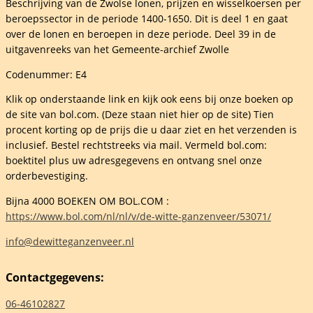
Beschrijving van de Zwolse lonen, prijzen en wisselkoersen per
beroepssector in de periode 1400-1650. Dit is deel 1 en gaat
over de lonen en beroepen in deze periode. Deel 39 in de
nvelder
uitgavenreeks van het Gemeente-archief Zwolle
elheid
Codenummer: E4
Klik op onderstaande link en kijk ook eens bij onze boeken op
de site van bol.com. (Deze staan niet hier op de site) Tien
procent korting op de prijs die u daar ziet en het verzenden is
inclusief. Bestel rechtstreeks via mail. Vermeld bol.com:
boektitel plus uw adresgegevens en ontvang snel onze
orderbevestiging.
Bijna 4000 BOEKEN OM BOL.COM :
https://www.bol.com/nl/nl/v/de-witte-ganzenveer/53071/
info@dewitteganzenveer.nl
Contactgegevens:
06-46102827