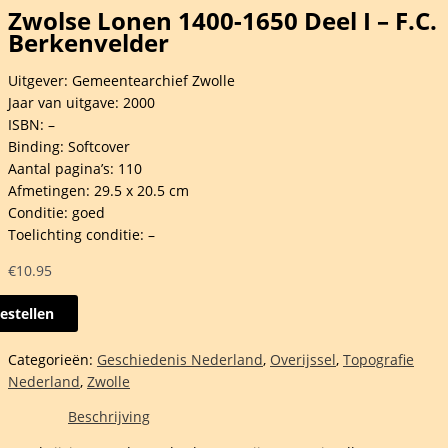
Zwolse Lonen 1400-1650 Deel I – F.C.
Berkenvelder
Uitgever: Gemeentearchief Zwolle
Jaar van uitgave: 2000
ISBN: –
Binding: Softcover
Aantal pagina’s: 110
Afmetingen: 29.5 x 20.5 cm
Conditie: goed
Toelichting conditie: –
€
10.95
estellen
se
n
Categorieën:
Geschiedenis Nederland
,
Overijssel
,
Topografie
Nederland
,
Zwolle
Beschrijving