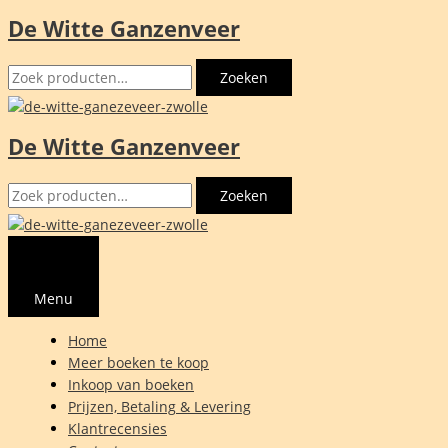
De Witte Ganzenveer
Ga
naar
Zoeken
de
Zoeken
naar:
inhoud
De Witte Ganzenveer
Zoeken
Zoeken
naar:
Menu
Home
Meer boeken te koop
Inkoop van boeken
Prijzen, Betaling & Levering
Klantrecensies