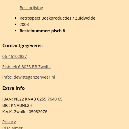
htkaarten
Beschrijving
Retrospect Boekproducties / Zuidwolde
2008
endoorn
Bestelnummer: plsch 8
Contactgegevens:
elheid
06-46102827
Elsbeek 6 8033 BB Zwolle
info@dewitteganzenveer.nl
Extra info
IBAN: NL22 KNAB 0255 7640 65
BIC: KNABNL2H
K.v.K. Zwolle: 05082076
Privacy
Disclaimer