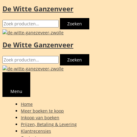
De Witte Ganzenveer
Ga
naar
Zoeken
de
Zoeken
naar:
inhoud
De Witte Ganzenveer
Zoeken
Zoeken
naar:
Menu
Home
Meer boeken te koop
Inkoop van boeken
Prijzen, Betaling & Levering
Klantrecensies