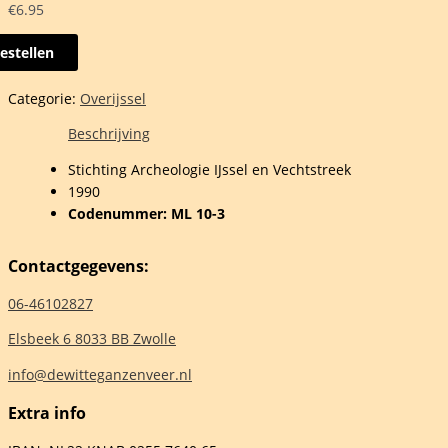
€
6.95
estellen
holen
Categorie:
Overijssel
ologische
Beschrijving
sten
Stichting Archeologie IJssel en Vechtstreek
1990
en
Codenummer: ML 10-3
Contactgegevens:
my
06-46102827
s
Elsbeek 6 8033 BB Zwolle
e
info@dewitteganzenveer.nl
Extra info