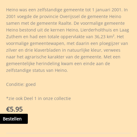
Heino was een zelfstandige gemeente tot 1 januari 2001. In
2001 voegde de provincie Overijssel de gemeente Heino
samen met de gemeente Raalte. De voormalige gemeente
Heino bestond uit de kernen Heino, Lierderholthuis en Laag
Zuthem en had een totale oppervlakte van 36,23 km². Het
voormalige gemeentewapen, met daarin een ploegijzer van
zilver en drie klaverbladen in natuurlijke kleur, verwees
naar het agrarische karakter van de gemeente. Met een
gemeentelijke herindeling kwam een einde aan de
zelfstandige status van Heino.
Conditie: goed
*zie ook Deel 1 in onze collectie
€
5.95
k
Bestellen
h