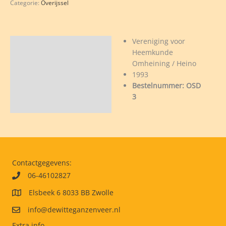
Categorie:
Overijssel
no
's
Vereniging voor
el
Beschrijving
Heemkunde
Omheining / Heino
1993
.
Bestelnummer: OSD
mpaan
3
D
veelheid
Contactgegevens:
06-46102827
Elsbeek 6 8033 BB Zwolle
info@dewitteganzenveer.nl
Extra info