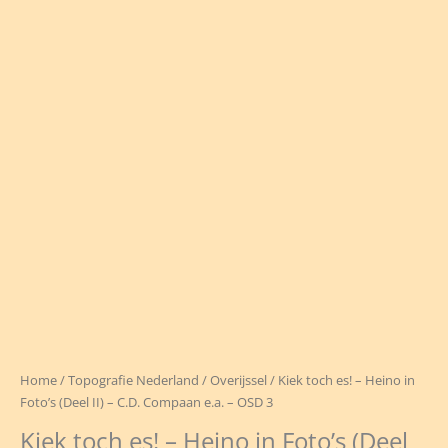
Home
/
Topografie Nederland
/
Overijssel
/ Kiek toch es! – Heino in
Foto’s (Deel II) – C.D. Compaan e.a. – OSD 3
Kiek toch es! – Heino in Foto’s (Deel