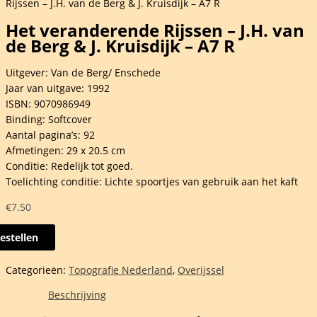
Rijssen – J.H. van de Berg & J. Kruisdijk – A7 R
Het veranderende Rijssen – J.H. van
de Berg & J. Kruisdijk – A7 R
Uitgever: Van de Berg/ Enschede
Jaar van uitgave: 1992
ISBN: 9070986949
Binding: Softcover
Aantal pagina’s: 92
Afmetingen: 29 x 20.5 cm
Conditie: Redelijk tot goed.
Toelichting conditie: Lichte spoortjes van gebruik aan het kaft
€
7.50
estellen
nderende
Categorieën:
Topografie Nederland
,
Overijssel
en
Beschrijving