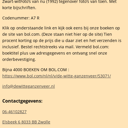
Zwart-witFoto’s van nu (1992) tegenover foto’s van toen. Met
korte bijschriften.
Codenummer: A7 R
Klik op onderstaande link en kijk ook eens bij onze boeken op
de site van bol.com. (Deze staan niet hier op de site) Tien
dijk
procent korting op de prijs die u daar ziet en het verzenden is
inclusief. Bestel rechtstreeks via mail. Vermeld bol.com:
boektitel plus uw adresgegevens en ontvang snel onze
orderbevestiging.
elheid
Bijna 4000 BOEKEN OM BOL.COM :
https://www.bol.com/nl/nl/v/de-witte-ganzenveer/53071/
info@dewitteganzenveer.nl
Contactgegevens:
06-46102827
Elsbeek 6 8033 BB Zwolle