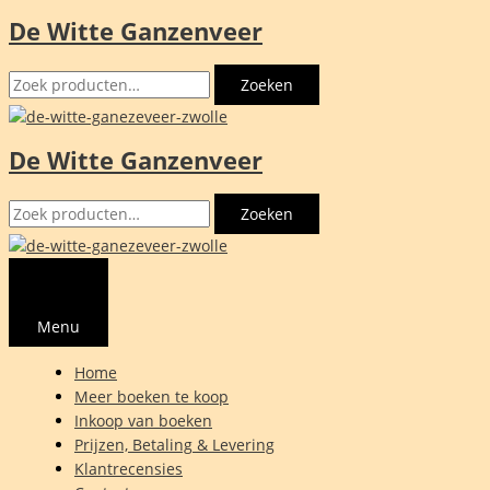
De Witte Ganzenveer
Ga
naar
Zoeken
de
Zoeken
naar:
inhoud
De Witte Ganzenveer
Zoeken
Zoeken
naar:
Menu
Home
Meer boeken te koop
Inkoop van boeken
Prijzen, Betaling & Levering
Klantrecensies