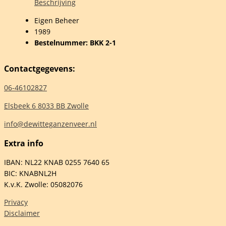
.
Beschrijving
Eigen Beheer
.O.
1989
lo
Bestelnummer: BKK 2-1
Contactgegevens:
rs
06-46102827
Elsbeek 6 8033 BB Zwolle
info@dewitteganzenveer.nl
elheid
Extra info
IBAN: NL22 KNAB 0255 7640 65
BIC: KNABNL2H
K.v.K. Zwolle: 05082076
Privacy
Disclaimer