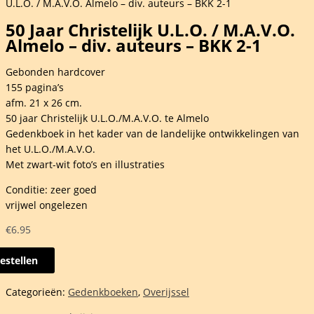
U.L.O. / M.A.V.O. Almelo – div. auteurs – BKK 2-1
50 Jaar Christelijk U.L.O. / M.A.V.O.
Almelo – div. auteurs – BKK 2-1
Gebonden hardcover
155 pagina’s
afm. 21 x 26 cm.
50 jaar Christelijk U.L.O./M.A.V.O. te Almelo
Gedenkboek in het kader van de landelijke ontwikkelingen van
het U.L.O./M.A.V.O.
Met zwart-wit foto’s en illustraties
Conditie: zeer goed
vrijwel ongelezen
€
6.95
estellen
Categorieën:
Gedenkboeken
,
Overijssel
elijk