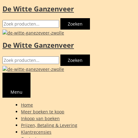
De Witte Ganzenveer
Ga
naar
Zoeken
de
Zoeken
naar:
inhoud
De Witte Ganzenveer
Zoeken
Zoeken
naar:
Menu
Home
Meer boeken te koop
Inkoop van boeken
Prijzen, Betaling & Levering
Klantrecensies