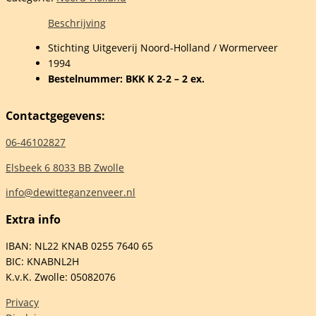
ndammers
tretteerd
Beschrijving
Stichting Uitgeverij Noord-Holland / Wormerveer
1994
her
Bestelnummer: BKK K 2-2 – 2 ex.
o
Contactgegevens:
r
elheid
06-46102827
Elsbeek 6 8033 BB Zwolle
info@dewitteganzenveer.nl
Extra info
IBAN: NL22 KNAB 0255 7640 65
BIC: KNABNL2H
K.v.K. Zwolle: 05082076
Privacy