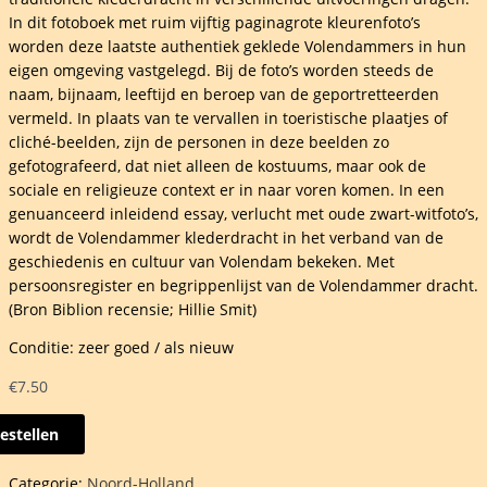
In dit fotoboek met ruim vijftig paginagrote kleurenfoto’s
worden deze laatste authentiek geklede Volendammers in hun
eigen omgeving vastgelegd. Bij de foto’s worden steeds de
naam, bijnaam, leeftijd en beroep van de geportretteerden
vermeld. In plaats van te vervallen in toeristische plaatjes of
cliché-beelden, zijn de personen in deze beelden zo
gefotografeerd, dat niet alleen de kostuums, maar ook de
sociale en religieuze context er in naar voren komen. In een
genuanceerd inleidend essay, verlucht met oude zwart-witfoto’s,
wordt de Volendammer klederdracht in het verband van de
geschiedenis en cultuur van Volendam bekeken. Met
persoonsregister en begrippenlijst van de Volendammer dracht.
(Bron Biblion recensie; Hillie Smit)
Conditie: zeer goed / als nieuw
€
7.50
estellen
;
Categorie:
Noord-Holland