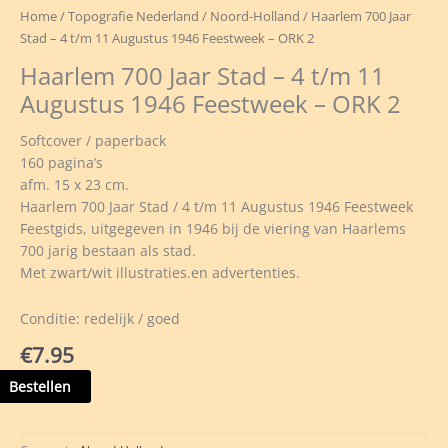
Home
/
Topografie Nederland
/
Noord-Holland
/ Haarlem 700 Jaar
Stad – 4 t/m 11 Augustus 1946 Feestweek – ORK 2
Haarlem 700 Jaar Stad – 4 t/m 11
Augustus 1946 Feestweek – ORK 2
Softcover / paperback
160 pagina’s
afm. 15 x 23 cm.
Haarlem 700 Jaar Stad / 4 t/m 11 Augustus 1946 Feestweek
Feestgids, uitgegeven in 1946 bij de viering van Haarlems
700 jarig bestaan als stad.
Met zwart/wit illustraties.en advertenties.
Conditie: redelijk / goed
€
7.95
rlem
Bestellen
d