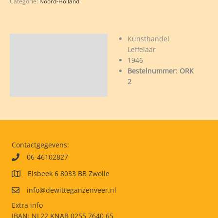
Categorie:
Noord-Holland
Kunsthandel
Beschrijving
Leffelaar
ustus
1946
6
Bestelnummer: ORK
stweek
2
K
veelheid
Contactgegevens:
06-46102827
Elsbeek 6 8033 BB Zwolle
info@dewitteganzenveer.nl
Extra info
IBAN: NL22 KNAB 0255 7640 65