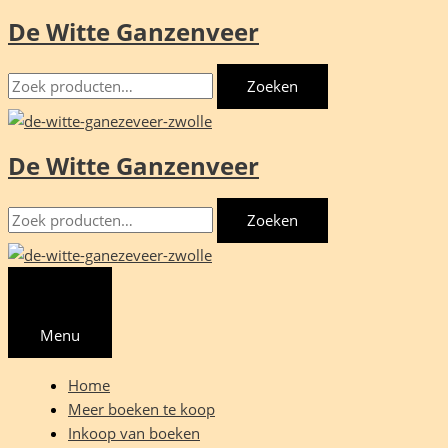
De Witte Ganzenveer
Ga
naar
Zoeken
de
Zoeken
naar:
inhoud
De Witte Ganzenveer
Zoeken
Zoeken
naar:
Menu
Home
Meer boeken te koop
Inkoop van boeken