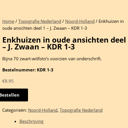
Home
/
Topografie Nederland
/
Noord-Holland
/ Enkhuizen in
oude ansichten deel 1 – J. Zwaan – KDR 1-3
Enkhuizen in oude ansichten deel
– J. Zwaan – KDR 1-3
Bijna 70 zwart-witfoto’s voorzien van onderschrift.
Bestelnummer: KDR 1-3
€
8.95
Bestellen
uizen
Categorieën:
Noord-Holland
,
Topografie Nederland
hten
Beschrijving