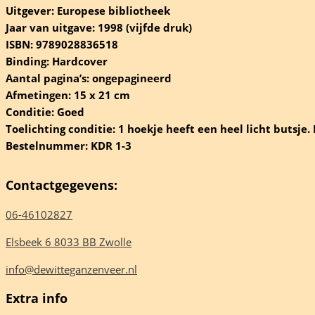
Uitgever: Europese bibliotheek
Jaar van uitgave: 1998 (vijfde druk)
ISBN: 9789028836518
Binding: Hardcover
n
Aantal pagina’s: ongepagineerd
Afmetingen: 15 x 21 cm
Conditie: Goed
Toelichting conditie: 1 hoekje heeft een heel licht butsje.
Bestelnummer: KDR 1-3
eelheid
Contactgegevens:
06-46102827
Elsbeek 6 8033 BB Zwolle
info@dewitteganzenveer.nl
Extra info