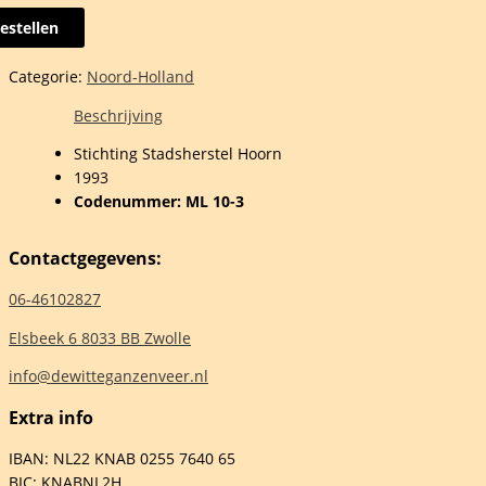
estellen
kapel
Categorie:
Noord-Holland
n
Beschrijving
Stichting Stadsherstel Hoorn
1993
aard
Codenummer: ML 10-3
Contactgegevens:
06-46102827
en
Elsbeek 6 8033 BB Zwolle
info@dewitteganzenveer.nl
Extra info
elheid
IBAN: NL22 KNAB 0255 7640 65
BIC: KNABNL2H