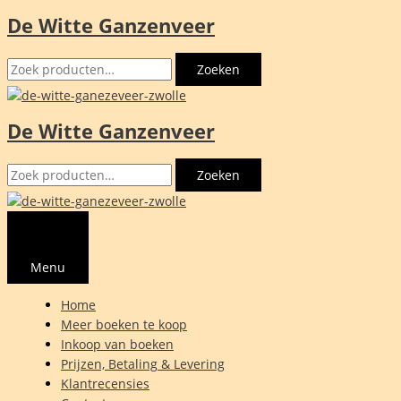
De Witte Ganzenveer
Ga
naar
Zoeken
de
Zoeken
naar:
inhoud
De Witte Ganzenveer
Zoeken
Zoeken
naar:
Menu
Home
Meer boeken te koop
Inkoop van boeken
Prijzen, Betaling & Levering
Klantrecensies