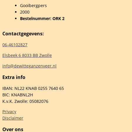
Gooibergpers
2000
man
Bestelnummer: ORK 2
Contactgegevens:
elheid
06-46102827
Elsbeek 6 8033 BB Zwolle
info@dewitteganzenveer.nl
Extra info
IBAN: NL22 KNAB 0255 7640 65
BIC: KNABNL2H
K.v.K. Zwolle: 05082076
Privacy
Disclaimer
Over ons