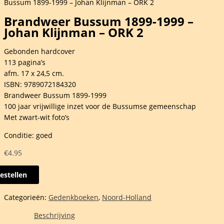
Bussum 1899-1999 – Johan Klijnman – ORK 2
Brandweer Bussum 1899-1999 –
Johan Klijnman – ORK 2
Gebonden hardcover
113 pagina’s
afm. 17 x 24,5 cm.
ISBN: 9789072184320
Brandweer Bussum 1899-1999
100 jaar vrijwillige inzet voor de Bussumse gemeenschap
Met zwart-wit foto’s
Conditie: goed
€
4.95
estellen
dweer
um
Categorieën:
Gedenkboeken
,
Noord-Holland
Beschrijving