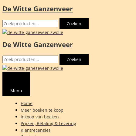
De Witte Ganzenveer
Ga
naar
Zoeken
de
Zoeken
naar:
inhoud
De Witte Ganzenveer
Zoeken
Zoeken
naar:
Menu
Home
Meer boeken te koop
Inkoop van boeken
Prijzen, Betaling & Levering
Klantrecensies