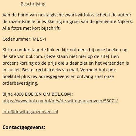
Beschrijving
reinvaart
Aan de hand van nostalgische zwart-witfoto’s schetst de auteur
de razendsnelle ontwikkeling en groei van de gemeente Nijkerk.
Alle foto’s met kort bijschrift.
Codenummer: ML 5-1
Klik op onderstaande link en kijk ook eens bij onze boeken op
de site van bol.com. (Deze staan niet hier op de site) Tien
procent korting op de prijs die u daar ziet en het verzenden is
inclusief. Bestel rechtstreeks via mail. Vermeld bol.com:
nhorst
boektitel plus uw adresgegevens en ontvang snel onze
orderbevestiging.
Bijna 4000 BOEKEN OM BOL.COM :
https://www.bol.com/nl/nl/v/de-witte-ganzenveer/53071/
elheid
info@dewitteganzenveer.nl
Contactgegevens: