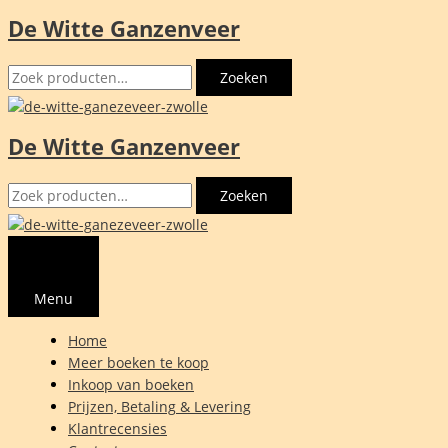
De Witte Ganzenveer
Ga
naar
Zoeken
de
Zoeken
naar:
inhoud
De Witte Ganzenveer
Zoeken
Zoeken
naar:
Menu
Home
Meer boeken te koop
Inkoop van boeken
Prijzen, Betaling & Levering
Klantrecensies