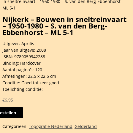
in sneltreinvaart – 1950-1980 – S. van den Berg-Ebbenhorst –
ML 5-1
Nijkerk – Bouwen in sneltreinvaart
– 1950-1980 – S. van den Berg-
Ebbenhorst – ML 5-1
Uitgever: Aprilis
Jaar van uitgave: 2008
ISBN: 9789059942288
Binding: Hardcover
Aantal pagina’s: 120
Afmetingen: 22.5 x 22.5 cm
Conditie: Goed tot zeer goed.
Toelichting conditie: –
€
6.95
estellen
rk
Categorieën:
Topografie Nederland
,
Gelderland
en