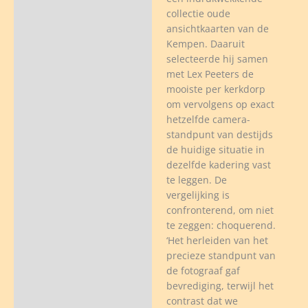
collectie oude
ters
ansichtkaarten van de
veelheid
Kempen. Daaruit
selecteerde hij samen
met Lex Peeters de
mooiste per kerkdorp
om vervolgens op exact
hetzelfde camera-
standpunt van destijds
de huidige situatie in
dezelfde kadering vast
te leggen. De
vergelijking is
confronterend, om niet
te zeggen: choquerend.
‘Het herleiden van het
precieze standpunt van
de fotograaf gaf
bevrediging, terwijl het
contrast dat we