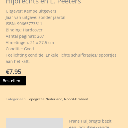
Hijbrechts en L. Peeters
Uitgever: Kempe uitgevers
Jaar van uitgave: zonder jaartal
ISBN: 90665773511
Binding: Hardcover
Aantal pagina’s: 207
Afmetingen: 21 x 27.5 cm
Conditie: Goed
Toelichting conditie: Enkele lichte schuifkrasjes/ spoortjes
aan het kaft.
€
7.95
mpen
Bestellen
eger
Categorieën:
Topografie Nederland
,
Noord-Brabant
brechts
Frans Huijbregts bezit
Beschrijving
een indrukwekkende