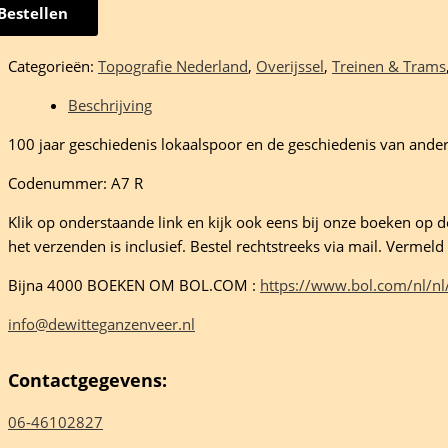
Bestellen
rboek
Categorieën:
Topografie Nederland
,
Overijssel
,
Treinen & Trams
zenveen
Beschrijving
100 jaar geschiedenis lokaalspoor en de geschiedenis van andere
Codenummer: A7 R
Klik op onderstaande link en kijk ook eens bij onze boeken op de 
het verzenden is inclusief. Bestel rechtstreeks via mail. Verme
stra
Bijna 4000 BOEKEN OM BOL.COM :
https://www.bol.com/nl/nl
eelheid
info@dewitteganzenveer.nl
Contactgegevens:
06-46102827