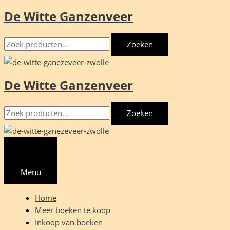
De Witte Ganzenveer
Ga
naar
Zoeken
de
Zoeken
naar:
inhoud
De Witte Ganzenveer
Zoeken
Zoeken
naar:
Menu
Home
Meer boeken te koop
Inkoop van boeken