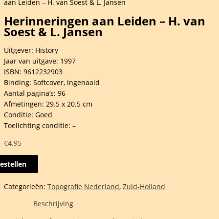
aan Leiden – H. van Soest & L. Jansen
Herinneringen aan Leiden – H. van
Soest & L. Jansen
Uitgever: History
Jaar van uitgave: 1997
ISBN: 9612232903
Binding: Softcover, ingenaaid
Aantal pagina’s: 96
Afmetingen: 29.5 x 20.5 cm
Conditie: Goed
Toelichting conditie: –
€
4.95
estellen
neringen
Categorieën:
Topografie Nederland
,
Zuid-Holland
n
Beschrijving