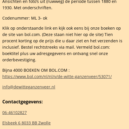
Ansichten en foto’s uit (ruwweg) de periode tussen 1880 en
1930. Met onderschriften.
Codenummer: ML 3- ok
Klik op onderstaande link en kijk ook eens bij onze boeken op
n
de site van bol.com. (Deze staan niet hier op de site) Tien
elheid
procent korting op de prijs die u daar ziet en het verzenden is
inclusief. Bestel rechtstreeks via mail. Vermeld bol.com:
boektitel plus uw adresgegevens en ontvang snel onze
orderbevestiging.
Bijna 4000 BOEKEN OM BOL.COM :
https://www.bol.com/nl/nl/v/de-witte-ganzenveer/53071/
info@dewitteganzenveer.nl
Contactgegevens:
06-46102827
Elsbeek 6 8033 BB Zwolle