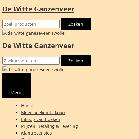
De Witte Ganzenveer
Ga
naar
Zoeken
de
Zoeken
naar:
inhoud
De Witte Ganzenveer
Zoeken
Zoeken
naar:
Menu
Home
Meer boeken te koop
Inkoop van boeken
Prijzen, Betaling & Levering
Klantrecensies