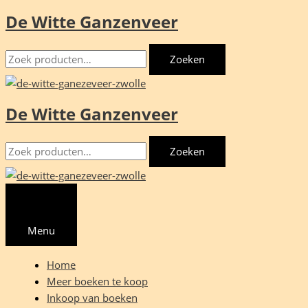
De Witte Ganzenveer
Ga
naar
Zoeken
de
Zoeken
naar:
inhoud
De Witte Ganzenveer
Zoeken
Zoeken
naar:
Menu
Home
Meer boeken te koop
Inkoop van boeken