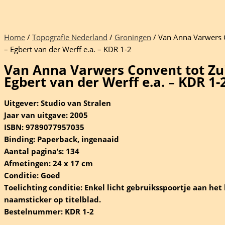
Home
/
Topografie Nederland
/
Groningen
/ Van Anna Varwers 
– Egbert van der Werff e.a. – KDR 1-2
Van Anna Varwers Convent tot Zu
Egbert van der Werff e.a. – KDR 1-
Uitgever: Studio van Stralen
Jaar van uitgave: 2005
ISBN: 9789077957035
Binding: Paperback, ingenaaid
Aantal pagina’s: 134
Afmetingen: 24 x 17 cm
Conditie: Goed
Toelichting conditie: Enkel licht gebruiksspoortje aan het 
naamsticker op titelblad.
Bestelnummer: KDR 1-2