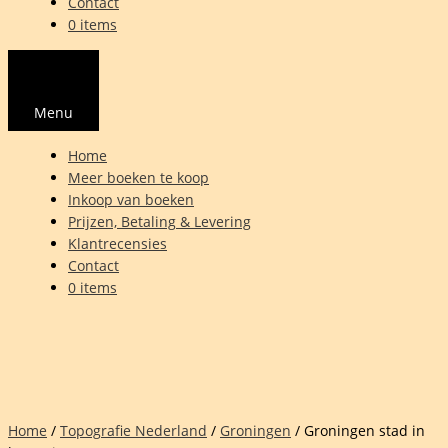
Contact
0 items
Menu
Home
Meer boeken te koop
Inkoop van boeken
Prijzen, Betaling & Levering
Klantrecensies
Contact
0 items
Home
/
Topografie Nederland
/
Groningen
/ Groningen stad in