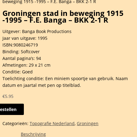
beweging 1915 -1995 – F.E. Banga – BKK 2-1 R
Groningen stad in beweging 1915
-1995 – F.E. Banga – BKK 2-1 R
Uitgever: Banga Book Productions
Jaar van uitgave: 1995
ISBN:9080246719
Binding: Softcover
Aantal pagina’s: 94
Afmetingen: 29 x 21 cm
Conditie: Goed
Toelichting conditie: Een miniem spoortje van gebruik. Naam
datum en jaartal met pen op titelblad.
€
5.95
estellen
ingen
Categorieën:
Topografie Nederland
,
Groningen
ging
Beschrijving