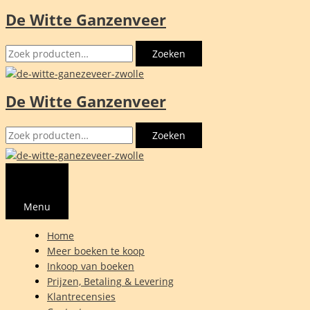
De Witte Ganzenveer
Ga
naar
Zoeken
de
Zoeken
naar:
inhoud
De Witte Ganzenveer
Zoeken
Zoeken
naar:
Menu
Home
Meer boeken te koop
Inkoop van boeken
Prijzen, Betaling & Levering
Klantrecensies