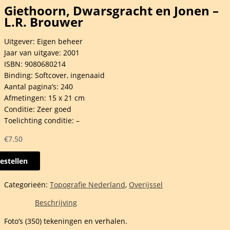
Giethoorn, Dwarsgracht en Jonen –
L.R. Brouwer
Uitgever: Eigen beheer
Jaar van uitgave: 2001
ISBN: 9080680214
Binding: Softcover, ingenaaid
Aantal pagina’s: 240
Afmetingen: 15 x 21 cm
Conditie: Zeer goed
Toelichting conditie: –
€
7.50
estellen
oorn,
sgracht
Categorieën:
Topografie Nederland
,
Overijssel
Beschrijving
Foto’s (350) tekeningen en verhalen.