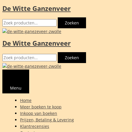
De Witte Ganzenveer
Ga
naar
Zoeken
de
Zoeken
naar:
inhoud
De Witte Ganzenveer
Zoeken
Zoeken
naar:
Menu
Home
Meer boeken te koop
Inkoop van boeken
Prijzen, Betaling & Levering
Klantrecensies