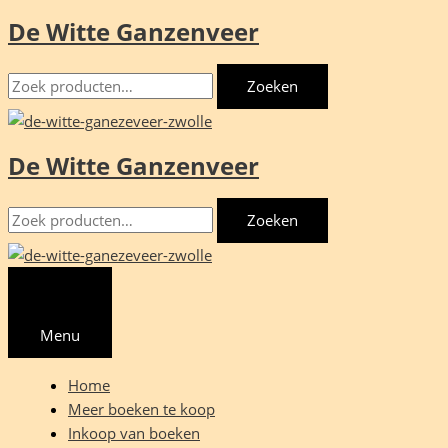
De Witte Ganzenveer
Ga
naar
Zoeken
de
Zoeken
naar:
inhoud
De Witte Ganzenveer
Zoeken
Zoeken
naar:
Menu
Home
Meer boeken te koop
Inkoop van boeken