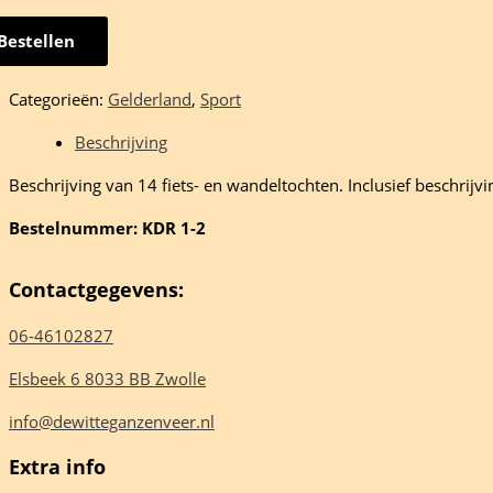
Bestellen
elen
Categorieën:
Gelderland
,
Sport
en
Beschrijving
wse
Beschrijving van 14 fiets- en wandeltochten. Inclusief beschri
ngen
Bestelnummer: KDR 1-2
erus
Contactgegevens:
06-46102827
Elsbeek 6 8033 BB Zwolle
eelheid
info@dewitteganzenveer.nl
Extra info