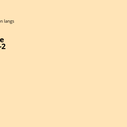
n langs
se
-2