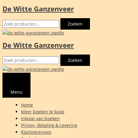
De Witte Ganzenveer
Ga
naar
Zoeken
de
Zoeken
naar:
inhoud
De Witte Ganzenveer
Zoeken
Zoeken
naar:
Menu
Home
Meer boeken te koop
Inkoop van boeken
Prijzen, Betaling & Levering
Klantrecensies