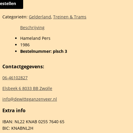
estellen
eys
Categorieën:
Gelderland
,
Treinen & Trams
em
Beschrijving
Hameland Pers
1986
Bestelnummer: plsch 3
Contactgegevens:
06-46102827
man
Elsbeek 6 8033 BB Zwolle
info@dewitteganzenveer.nl
Extra info
elheid
IBAN: NL22 KNAB 0255 7640 65
BIC: KNABNL2H