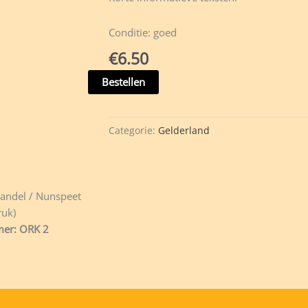
Conditie: goed
€
6.50
Nunspeet
Bestellen
hoe
het
was,
Categorie:
Gelderland
hoe
het
geworden
is
andel / Nunspeet
-
uk)
H.J.
er: ORK 2
Langman
-
ORK
2