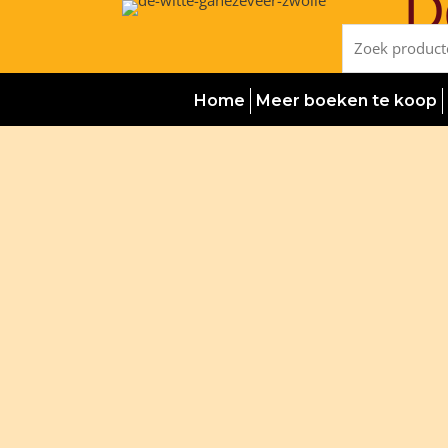
D
Ga
naar
Zoeken
de
naar:
inhoud
Home
Meer boeken te koop