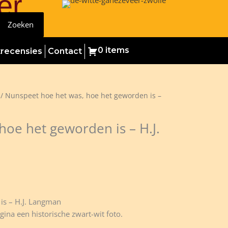
er
Zoeken
0 items
trecensies
Contact
/ Nunspeet hoe het was, hoe het geworden is –
oe het geworden is – H.J.
is – H.J. Langman
ina een historische zwart-wit foto.