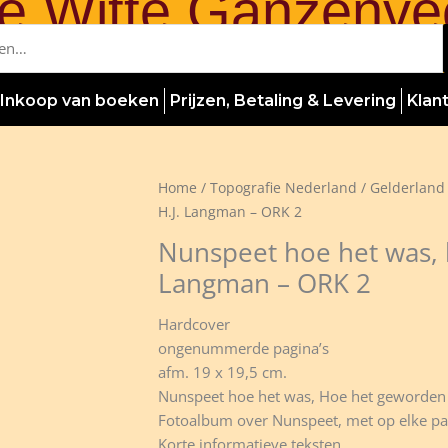
e Witte Ganzenve
Inkoop van boeken
Prijzen, Betaling & Levering
Klan
Home
/
Topografie Nederland
/
Gelderland
H.J. Langman – ORK 2
Nunspeet hoe het was, h
Langman – ORK 2
Hardcover
ongenummerde pagina’s
afm. 19 x 19,5 cm.
Nunspeet hoe het was, Hoe het geworden 
Fotoalbum over Nunspeet, met op elke pag
Korte informatieve teksten.