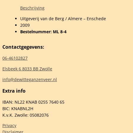
Beschrijving
Uitgeverij van de Berg / Almere – Enschede
2009
ff
Bestelnummer: ML 8-4
Contactgegevens:
06-46102827
elheid
Elsbeek 6 8033 BB Zwolle
info@dewitteganzenveer.nl
Extra info
IBAN: NL22 KNAB 0255 7640 65
BIC: KNABNL2H
K.v.K. Zwolle: 05082076
Privacy
Disclaimer