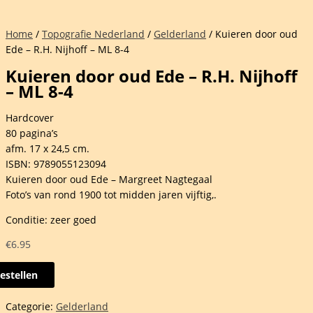
Home
/
Topografie Nederland
/
Gelderland
/ Kuieren door oud
Ede – R.H. Nijhoff – ML 8-4
Kuieren door oud Ede – R.H. Nijhoff
– ML 8-4
Hardcover
80 pagina’s
afm. 17 x 24,5 cm.
ISBN: 9789055123094
Kuieren door oud Ede – Margreet Nagtegaal
Foto’s van rond 1900 tot midden jaren vijftig,.
Conditie: zeer goed
€
6.95
estellen
en
Categorie:
Gelderland