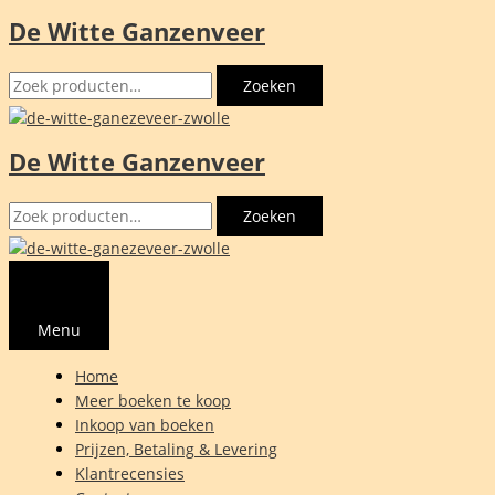
De Witte Ganzenveer
Ga
naar
Zoeken
de
Zoeken
naar:
inhoud
De Witte Ganzenveer
Zoeken
Zoeken
naar:
Menu
Home
Meer boeken te koop
Inkoop van boeken
Prijzen, Betaling & Levering
Klantrecensies