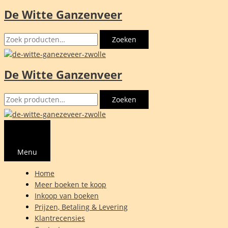
De Witte Ganzenveer
Ga
naar
Zoeken
de
Zoeken
naar:
inhoud
De Witte Ganzenveer
Zoeken
Zoeken
naar:
Menu
Home
Meer boeken te koop
Inkoop van boeken
Prijzen, Betaling & Levering
Klantrecensies