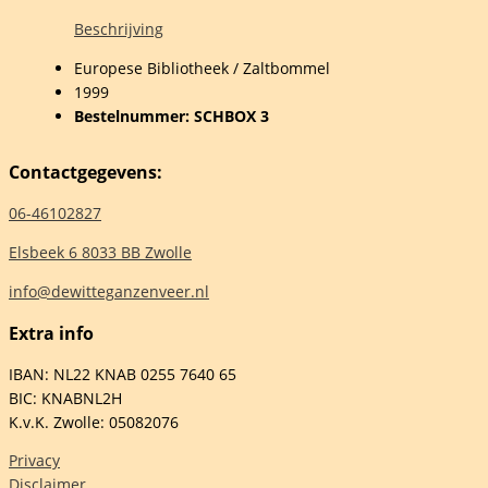
Beschrijving
Europese Bibliotheek / Zaltbommel
1999
Bestelnummer: SCHBOX 3
r
Contactgegevens:
OX
06-46102827
elheid
Elsbeek 6 8033 BB Zwolle
info@dewitteganzenveer.nl
Extra info
IBAN: NL22 KNAB 0255 7640 65
BIC: KNABNL2H
K.v.K. Zwolle: 05082076
Privacy
Disclaimer