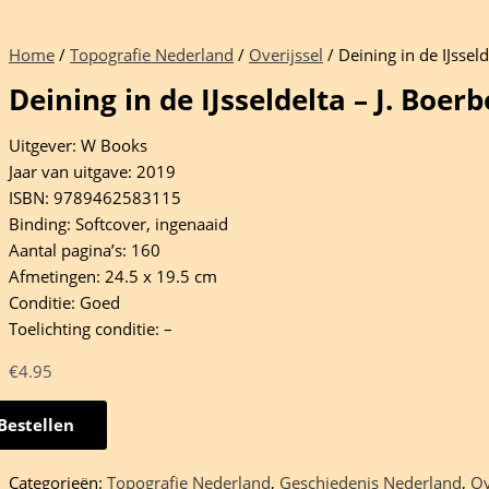
Home
/
Topografie Nederland
/
Overijssel
/ Deining in de IJssel
Deining in de IJsseldelta – J. Boe
Uitgever: W Books
Jaar van uitgave: 2019
ISBN: 9789462583115
Binding: Softcover, ingenaaid
Aantal pagina’s: 160
Afmetingen: 24.5 x 19.5 cm
Conditie: Goed
Toelichting conditie: –
€
4.95
Bestellen
ng
Categorieën:
Topografie Nederland
,
Geschiedenis Nederland
,
Ov