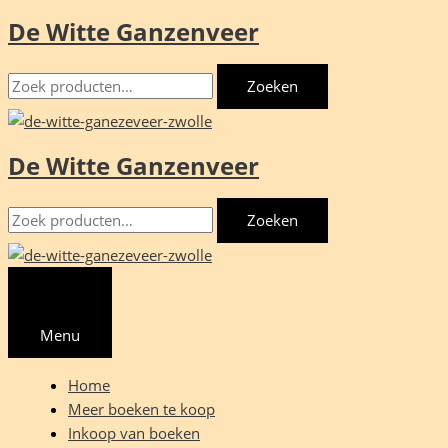
De Witte Ganzenveer
Ga
naar
Zoeken
de
Zoeken
naar:
inhoud
De Witte Ganzenveer
Zoeken
Zoeken
naar:
Menu
Home
Meer boeken te koop
Inkoop van boeken