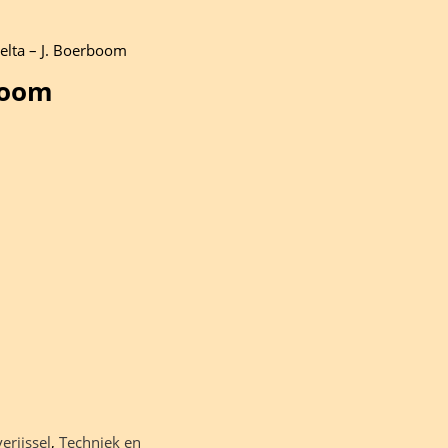
delta – J. Boerboom
rboom
erijssel
,
Techniek en