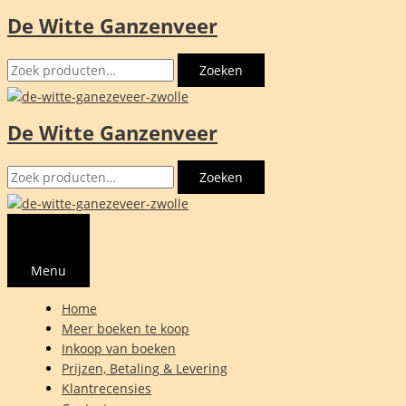
De Witte Ganzenveer
Ga
naar
Zoeken
de
Zoeken
naar:
inhoud
De Witte Ganzenveer
Zoeken
Zoeken
naar:
Menu
Home
Meer boeken te koop
Inkoop van boeken
Prijzen, Betaling & Levering
Klantrecensies