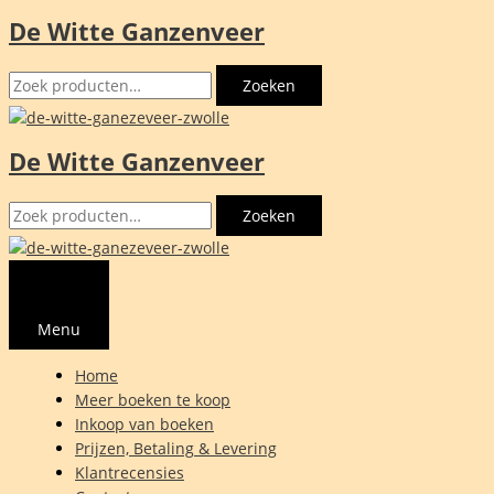
De Witte Ganzenveer
Ga
naar
Zoeken
de
Zoeken
naar:
inhoud
De Witte Ganzenveer
Zoeken
Zoeken
naar:
Menu
Home
Meer boeken te koop
Inkoop van boeken
Prijzen, Betaling & Levering
Klantrecensies