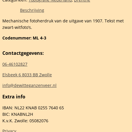
n
Beschrijving
Mechanische fotoherdruk van de uitgave van 1907. Tekst met
ing
zwart-witfoto’s.
kkeling
Codenummer: ML 4-3
Contactgegevens:
ans
06-46102827
Elsbeek 6 8033 BB Zwolle
info@dewitteganzenveer.nl
elheid
Extra info
IBAN: NL22 KNAB 0255 7640 65
BIC: KNABNL2H
K.v.K. Zwolle: 05082076
Privacy