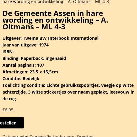
hare wording en ontwikkeling – A. Oltmans – ML 4-3
De Gemeente Assen in hare
wording en ontwikkeling – A.
Oltmans – ML 4-3
Uitgever: Twema BV/ Interbook International
Jaar van uitgave: 1974
ISBN: –
Binding: Paperback, ingenaaid
Aantal pagina’s: 107
Afmetingen: 23.5 x 15,5cm
Conditie: Redelijk
Toelichting conditie: Lichte gebruiksspoortjes, veegje op witte
achterzijde, 3 witte stickertjes over naam geplakt, leesvouw in
de rug.
€
6.95
estellen
ente
Categorieën:
Topografie Nederland
,
Drenthe