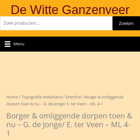
Ga
De Witte Ganzenveer
naar
de
Zoeken
Zoeken
inhoud
naar:
Menu
Home
/
Topografie Nederland
/
Drenthe
/ Borger & omliggende
dorpen toen & nu – G. de Jonge/ E. ter Veen – ML 4-1
Borger & omliggende dorpen toen &
nu – G. de Jonge/ E. ter Veen – ML 4-
1