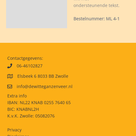
ondersteunende tekst.
ge/
Bestelnummer: ML 4-1
n
Contactgegevens:
06-46102827
veelheid
Elsbeek 6 8033 BB Zwolle
info@dewitteganzenveer.nl
Extra info
IBAN: NL22 KNAB 0255 7640 65
BIC: KNABNL2H
K.v.K. Zwolle: 05082076
Privacy