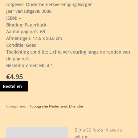
Uitgever: Ondernemersvereniging Borger
Jaar van uitgave: 2006
ISBN: –
Binding: Paperback
Aantal pagina’s: 63
Afmetingen: 14.5 x 20.5 cm
Conditie: Goed
Toelichting conditie: Lichte verkleuring langs de randen van
de pagina’s.
Bestelnummer: ML 4-1
€
4.95
ger
Bestellen
iggende
pen
Categorieën:
Topografie Nederland
,
Drenthe
n
Bijna 60 foto’s in zwart-
Beschrijving
wit met