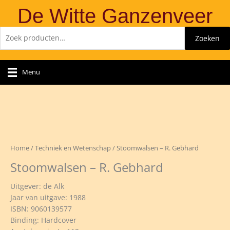
Ga
De Witte Ganzenveer
naar
de
Zoeken
Zoeken
inhoud
naar:
Menu
Home
/
Techniek en Wetenschap
/ Stoomwalsen – R. Gebhard
Stoomwalsen – R. Gebhard
Uitgever: de Alk
Jaar van uitgave: 1988
ISBN: 9060139577
Binding: Hardcover