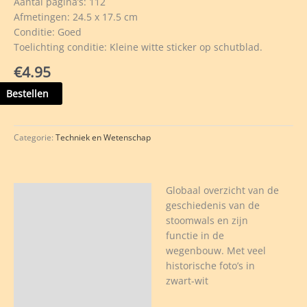
Aantal pagina’s: 112
Afmetingen: 24.5 x 17.5 cm
Conditie: Goed
Toelichting conditie: Kleine witte sticker op schutblad.
€
4.95
omwalsen
Bestellen
hard
Categorie:
Techniek en Wetenschap
veelheid
Globaal overzicht van de
Beschrijving
geschiedenis van de
stoomwals en zijn
functie in de
wegenbouw. Met veel
historische foto’s in
zwart-wit