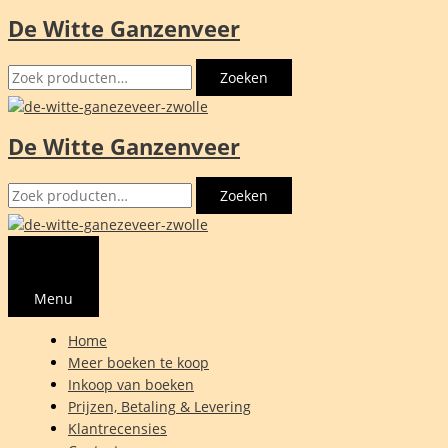
De Witte Ganzenveer
Ga
naar
Zoeken
de
Zoeken
naar:
inhoud
De Witte Ganzenveer
Zoeken
Zoeken
naar:
Menu
Home
Meer boeken te koop
Inkoop van boeken
Prijzen, Betaling & Levering
Klantrecensies