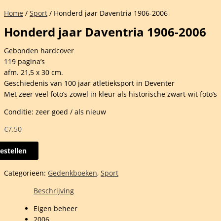
Home
/
Sport
/ Honderd jaar Daventria 1906-2006
Honderd jaar Daventria 1906-2006
Gebonden hardcover
119 pagina’s
afm. 21,5 x 30 cm.
Geschiedenis van 100 jaar atletieksport in Deventer
Met zeer veel foto’s zowel in kleur als historische zwart-wit foto’s
Conditie: zeer goed / als nieuw
€
7.50
estellen
erd
Categorieën:
Gedenkboeken
,
Sport
tria
Beschrijving
Eigen beheer
elheid
2006