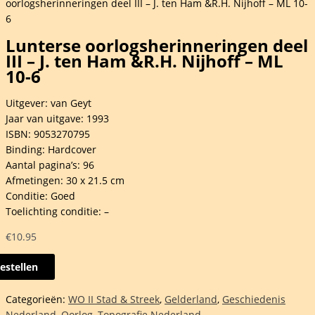
oorlogsherinneringen deel III – J. ten Ham &R.H. Nijhoff – ML 10-
6
Lunterse oorlogsherinneringen deel
III – J. ten Ham &R.H. Nijhoff – ML
10-6
Uitgever: van Geyt
Jaar van uitgave: 1993
ISBN: 9053270795
Binding: Hardcover
Aantal pagina’s: 96
Afmetingen: 30 x 21.5 cm
Conditie: Goed
Toelichting conditie: –
€
10.95
estellen
rse
gsherinneringen
Categorieën:
WO II Stad & Streek
,
Gelderland
,
Geschiedenis
Nederland
,
Oorlog
,
Topografie Nederland