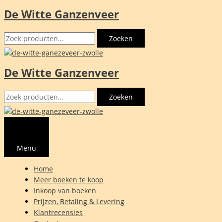
De Witte Ganzenveer
Ga
naar
Zoeken
de
Zoeken
naar:
inhoud
De Witte Ganzenveer
Zoeken
Zoeken
naar:
Menu
Home
Meer boeken te koop
Inkoop van boeken
Prijzen, Betaling & Levering
Klantrecensies