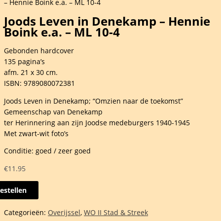
– Hennie Boink e.a. – ML 10-4
Joods Leven in Denekamp – Hennie
Boink e.a. – ML 10-4
Gebonden hardcover
135 pagina’s
afm. 21 x 30 cm.
ISBN: 9789080072381
Joods Leven in Denekamp; “Omzien naar de toekomst”
Gemeenschap van Denekamp
ter Herinnering aan zijn Joodse medeburgers 1940-1945
Met zwart-wit foto’s
Conditie: goed / zeer goed
€
11.95
estellen
n
Categorieën:
Overijssel
,
WO II Stad & Streek