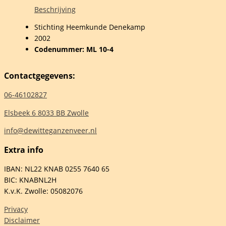
kamp
Beschrijving
Stichting Heemkunde Denekamp
ie
2002
Codenummer: ML 10-4
Contactgegevens:
06-46102827
elheid
Elsbeek 6 8033 BB Zwolle
info@dewitteganzenveer.nl
Extra info
IBAN: NL22 KNAB 0255 7640 65
BIC: KNABNL2H
K.v.K. Zwolle: 05082076
Privacy
Disclaimer