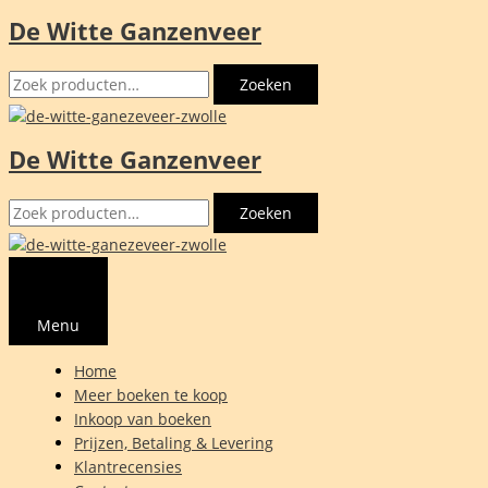
De Witte Ganzenveer
Ga
naar
Zoeken
de
Zoeken
naar:
inhoud
De Witte Ganzenveer
Zoeken
Zoeken
naar:
Menu
Home
Meer boeken te koop
Inkoop van boeken
Prijzen, Betaling & Levering
Klantrecensies