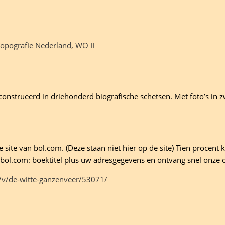
opografie Nederland
,
WO II
nstrueerd in driehonderd biografische schetsen. Met foto’s in zw
site van bol.com. (Deze staan niet hier op de site) Tien procent ko
ld bol.com: boektitel plus uw adresgegevens en ontvang snel onze 
/v/de-witte-ganzenveer/53071/