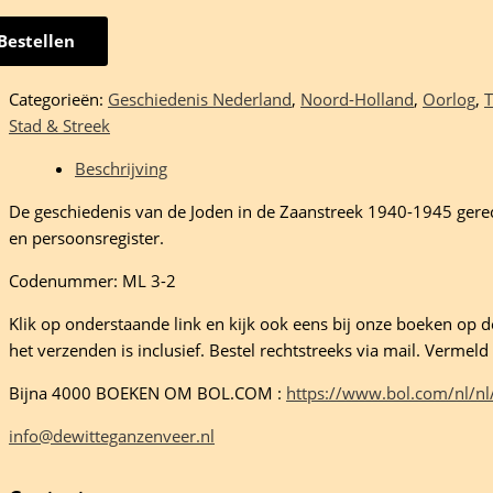
Bestellen
Categorieën:
Geschiedenis Nederland
,
Noord-Holland
,
Oorlog
,
T
Stad & Streek
Beschrijving
De geschiedenis van de Joden in de Zaanstreek 1940-1945 gereco
en persoonsregister.
Codenummer: ML 3-2
'
Klik op onderstaande link en kijk ook eens bij onze boeken op de 
treek
het verzenden is inclusief. Bestel rechtstreeks via mail. Verme
Bijna 4000 BOEKEN OM BOL.COM :
https://www.bol.com/nl/nl
oet
info@dewitteganzenveer.nl
eelheid