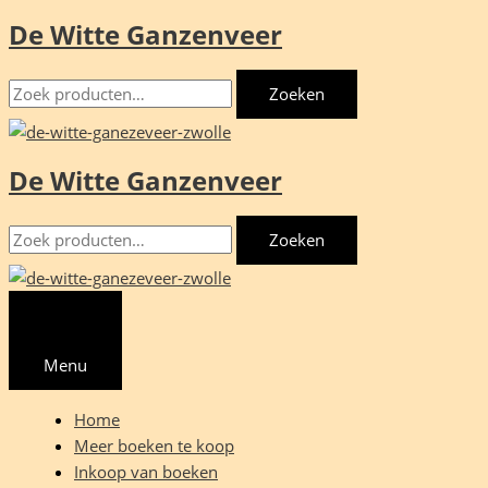
De Witte Ganzenveer
Ga
naar
Zoeken
de
Zoeken
naar:
inhoud
De Witte Ganzenveer
Zoeken
Zoeken
naar:
Menu
Home
Meer boeken te koop
Inkoop van boeken