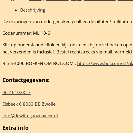
we
Beschrijving
De ervaringen van ondergedoken geallieerde piloten/ militair
man
Codenummer: ML 10-6
eelheid
Klik op onderstaande link en kijk ook eens bij onze boeken op de 
het verzenden is inclusief. Bestel rechtstreeks via mail. Verme
Bijna 4000 BOEKEN OM BOL.COM :
https://www.bol.com/nl/nl
Contactgegevens:
06-46102827
Elsbeek 6 8033 BB Zwolle
info@dewitteganzenveer.nl
Extra info