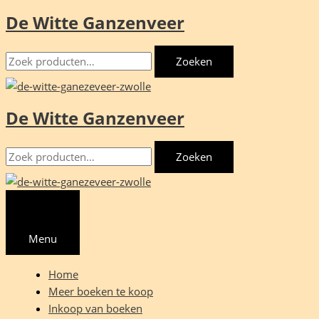
De Witte Ganzenveer
Ga
naar
Zoeken
de
Zoeken
naar:
inhoud
De Witte Ganzenveer
Zoeken
Zoeken
naar:
Menu
Home
Meer boeken te koop
Inkoop van boeken