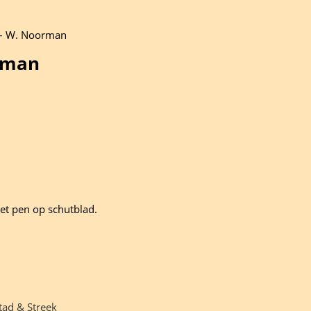
 – W. Noorman
rman
met pen op schutblad.
tad & Streek