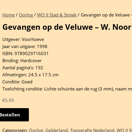
Home
/
Oorlog
/
WO II Stad & Streek
/ Gevangen op de Veluwe
Gevangen op de Veluwe – W. Noo
Uitgever: Voorhoeve
Jaar van uitgave: 1998
ISBN: 9789029716031
Binding: Hardcover
Aantal pagina’s: 192
Afmetingen: 24.5 x 17.5 cm
Conditie: Goed
Toelichting conditie: Lichte schuinte aan de rug (3 mm), naam 
€
5.95
Bestellen
ngen
Categorieën:
Oorlog
,
Gelderland
,
Topografie Nederland
,
WO II S