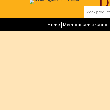
D
Ga
naar
Zoeken
de
naar:
inhoud
Home
Meer boeken te koop