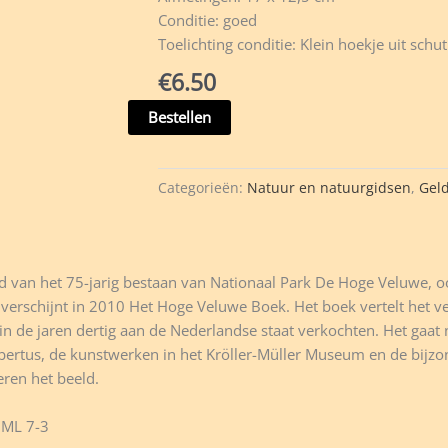
Conditie: goed
Toelichting conditie: Klein hoekje uit schu
€
6.50
Het
Bestellen
Hoge
Veluwe
boek
Categorieën:
Natuur en natuurgidsen
,
Gel
-
W.
H.
Nijhoff
d van het 75-jarig bestaan van Nationaal Park De Hoge Veluwe, oor
&
 verschijnt in 2010 Het Hoge Veluwe Boek. Het boek vertelt het ver
E.
in de jaren dertig aan de Nederlandse staat verkochten. Het gaat
Pelzers
ubertus, de kunstwerken in het Kröller-Müller Museum en de bijzo
-
eren het beeld.
ML
7-
ML 7-3
3