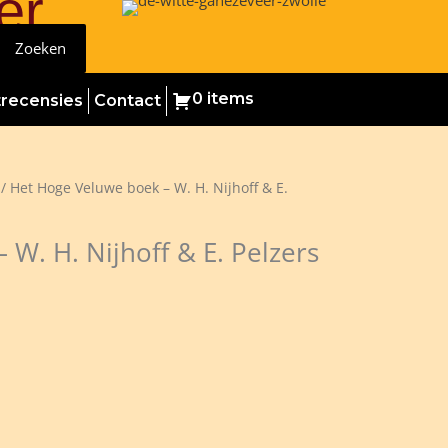
er
Zoeken
0 items
trecensies
Contact
/ Het Hoge Veluwe boek – W. H. Nijhoff & E.
W. H. Nijhoff & E. Pelzers