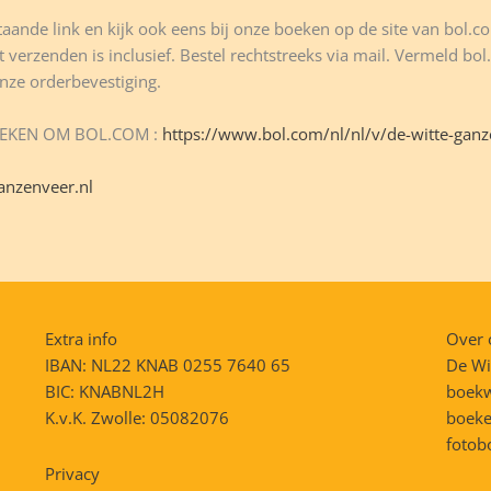
hoeveelheid
aande link en kijk ook eens bij onze boeken op de site van bol.co
t verzenden is inclusief. Bestel rechtstreeks via mail. Vermeld b
nze orderbevestiging.
OEKEN OM BOL.COM :
https://www.bol.com/nl/nl/v/de-witte-gan
anzenveer.nl
Extra info
Over 
IBAN: NL22 KNAB 0255 7640 65
De Wi
BIC: KNABNL2H
boekw
K.v.K. Zwolle: 05082076
boeke
fotob
Privacy