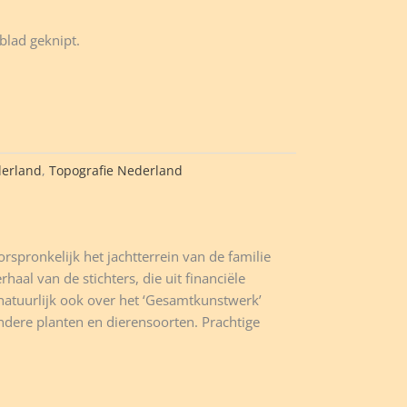
tblad geknipt.
derland
,
Topografie Nederland
spronkelijk het jachtterrein van de familie
haal van de stichters, die uit financiële
 natuurlijk ook over het ‘Gesamtkunstwerk’
ndere planten en dierensoorten. Prachtige