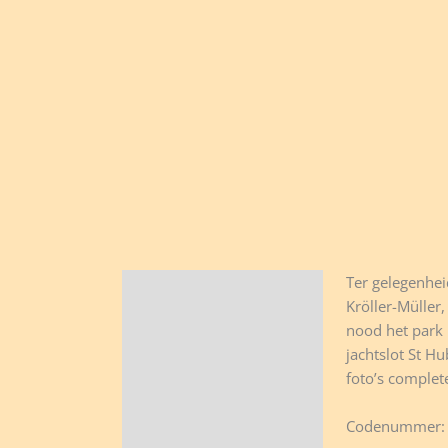
Ter gelegenhei
Beschrijving
Kröller-Müller,
nood het park 
jachtslot St H
foto’s complet
Codenummer: 