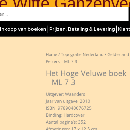
e Witte Ganzenve
Inkoop van boeken
Prijzen, Betaling & Levering
Klan
Home
/
Topografie Nederland
/
Gelderland
Pelzers – ML 7-3
Het Hoge Veluwe boek – 
– ML 7-3
Uitgever: Waanders
Jaar van uitgave: 2010
ISBN: 9789040076725
Binding: Hardcover
Aantal pagina’s: 352
Afmetingen: 17 x 12,5 cm