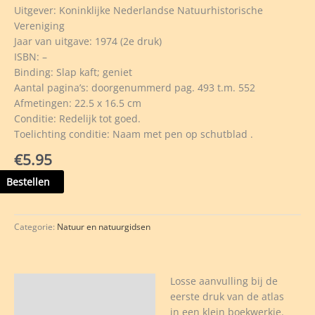
Uitgever: Koninklijke Nederlandse Natuurhistorische
Vereniging
Jaar van uitgave: 1974 (2e druk)
ISBN: –
Binding: Slap kaft; geniet
Aantal pagina’s: doorgenummerd pag. 493 t.m. 552
Afmetingen: 22.5 x 16.5 cm
Conditie: Redelijk tot goed.
Toelichting conditie: Naam met pen op schutblad .
€
5.95
as
Bestellen
erlandse
Categorie:
Natuur en natuurgidsen
dmossen
vulling
Losse aanvulling bij de
Beschrijving
eerste druk van de atlas
in een klein boekwerkje.