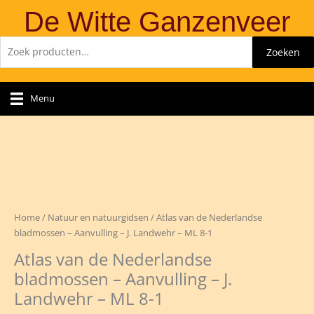
Ga
De Witte Ganzenveer
naar
de
Zoeken
Zoeken
inhoud
naar:
Menu
Home
/
Natuur en natuurgidsen
/ Atlas van de Nederlandse
bladmossen – Aanvulling – J. Landwehr – ML 8-1
Atlas van de Nederlandse
bladmossen – Aanvulling – J.
Landwehr – ML 8-1