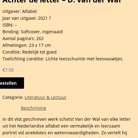
Uitgever: Alfabet
Jaar van uitgave: 2021 ?
ISBN: –
Binding: Softcover, ingenaaid
Aantal pagina’s: 262
Afmetingen: 23 x 17 cm
Conditie: Redelijk tot goed
Toelichting conditie: Lichte leesschuinte met leesvouwtjes.
€
7.50
estellen
r
Categorie:
Literatuur & Lectuur
Beschrijving
In dit vlot geschreven werk schetst Van der Wal van elke letter
uit het Nederlandse alfabet een vermakelijk en leerzaam
portret vol anekdotes en wetenswaardigheden. Zo vertelt hij