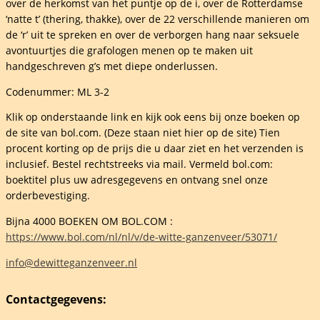
over de herkomst van het puntje op de i, over de Rotterdamse
elheid
‘natte t’ (thering, thakke), over de 22 verschillende manieren om
de ‘r’ uit te spreken en over de verborgen hang naar seksuele
avontuurtjes die grafologen menen op te maken uit
handgeschreven g’s met diepe onderlussen.
Codenummer: ML 3-2
Klik op onderstaande link en kijk ook eens bij onze boeken op
de site van bol.com. (Deze staan niet hier op de site) Tien
procent korting op de prijs die u daar ziet en het verzenden is
inclusief. Bestel rechtstreeks via mail. Vermeld bol.com:
boektitel plus uw adresgegevens en ontvang snel onze
orderbevestiging.
Bijna 4000 BOEKEN OM BOL.COM :
https://www.bol.com/nl/nl/v/de-witte-ganzenveer/53071/
info@dewitteganzenveer.nl
Contactgegevens: