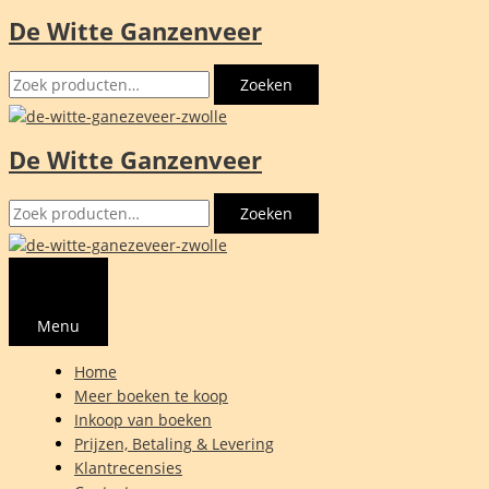
De Witte Ganzenveer
Ga
naar
Zoeken
de
Zoeken
naar:
inhoud
De Witte Ganzenveer
Zoeken
Zoeken
naar:
Menu
Home
Meer boeken te koop
Inkoop van boeken
Prijzen, Betaling & Levering
Klantrecensies