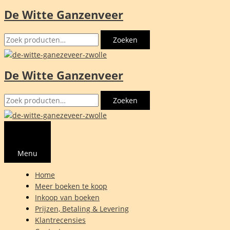
De Witte Ganzenveer
Ga
naar
Zoeken
de
Zoeken
naar:
inhoud
De Witte Ganzenveer
Zoeken
Zoeken
naar:
Menu
Home
Meer boeken te koop
Inkoop van boeken
Prijzen, Betaling & Levering
Klantrecensies