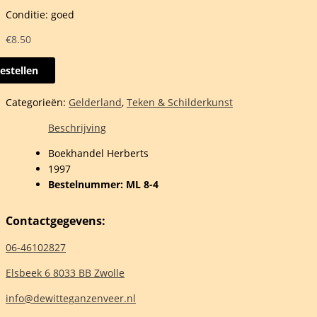
Conditie: goed
€
8.50
estellen
Categorieën:
Gelderland
,
Teken & Schilderkunst
ieke
Beschrijving
chte
Boekhandel Herberts
naar
1997
Bestelnummer: ML 8-4
an
Contactgegevens:
06-46102827
Elsbeek 6 8033 BB Zwolle
elheid
info@dewitteganzenveer.nl