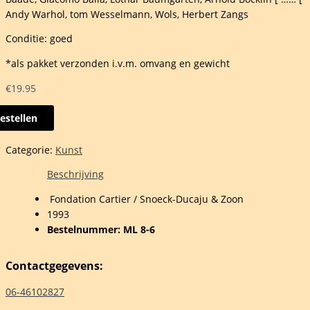
Andy Warhol, tom Wesselmann, Wols, Herbert Zangs
Conditie: goed
*als pakket verzonden i.v.m. omvang en gewicht
€
19.95
estellen
Categorie:
Kunst
s,
Beschrijving
Fondation Cartier / Snoeck-Ducaju & Zoon
,
1993
nni
Bestelnummer: ML 8-6
lmo,
Contactgegevens:
06-46102827
e