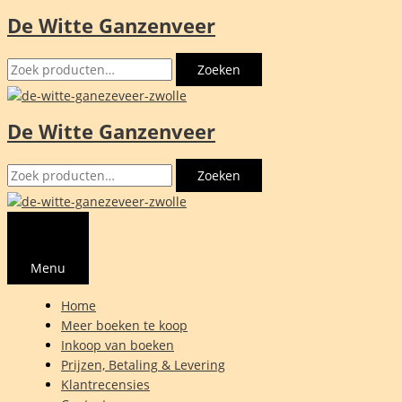
De Witte Ganzenveer
Ga
naar
Zoeken
de
Zoeken
naar:
inhoud
De Witte Ganzenveer
Zoeken
Zoeken
naar:
Menu
Home
Meer boeken te koop
Inkoop van boeken
Prijzen, Betaling & Levering
Klantrecensies