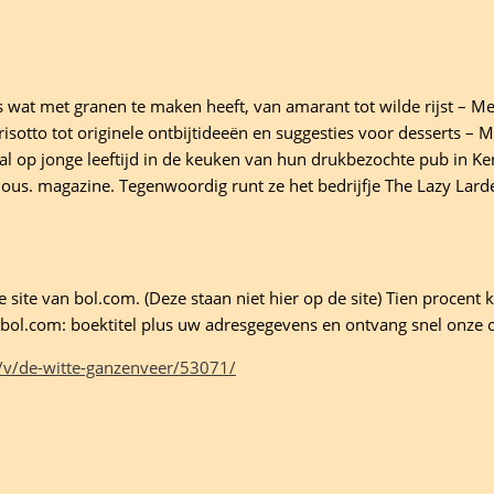
es wat met granen te maken heeft, van amarant tot wilde rijst – M
isotto tot originele ontbijtideeën en suggesties voor desserts – M
al op jonge leeftijd in de keuken van hun drukbezochte pub in Ken
cious. magazine. Tegenwoordig runt ze het bedrijfje The Lazy Lar
site van bol.com. (Deze staan niet hier op de site) Tien procent ko
ld bol.com: boektitel plus uw adresgegevens en ontvang snel onze 
/v/de-witte-ganzenveer/53071/