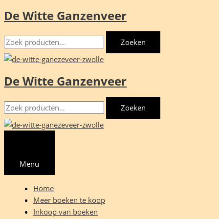
De Witte Ganzenveer
Ga
naar
Zoeken
de
Zoeken
naar:
inhoud
De Witte Ganzenveer
Zoeken
Zoeken
naar:
Menu
Home
Meer boeken te koop
Inkoop van boeken