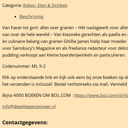
Categorie:
Koken, Eten & Drinken
enboek
Beschrijving
Van haver tot gort: alles over granen – Hét naslagwerk voor all
s
van over de hele wereld – Van klassieke gerechten als paella en r
én culinaire belang van granen Ghillie James hielp haar moeder 
voor Sainsbury’s Magazine en als freelance redacteur voor deli
pudding verkoopt aan kleine boerderijwinkels en particulieren.
eelheid
Codenummer: ML 9-2
Klik op onderstaande link en kijk ook eens bij onze boeken op de 
het verzenden is inclusief. Bestel rechtstreeks via mail. Verme
Bijna 4000 BOEKEN OM BOL.COM :
https://www.bol.com/nl/nl
info@dewitteganzenveer.nl
Contactgegevens: