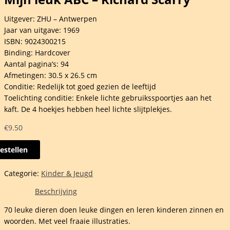
Uitgever: ZHU – Antwerpen
Jaar van uitgave: 1969
ISBN: 9024300215
Binding: Hardcover
Aantal pagina’s: 94
Afmetingen: 30.5 x 26.5 cm
Conditie: Redelijk tot goed gezien de leeftijd
Toelichting conditie: Enkele lichte gebruiksspoortjes aan het
kaft. De 4 hoekjes hebben heel lichte slijtplekjes.
€
9.50
estellen
Categorie:
Kinder & Jeugd
Beschrijving
rd
70 leuke dieren doen leuke dingen en leren kinderen zinnen en
y
woorden. Met veel fraaie illustraties.
elheid