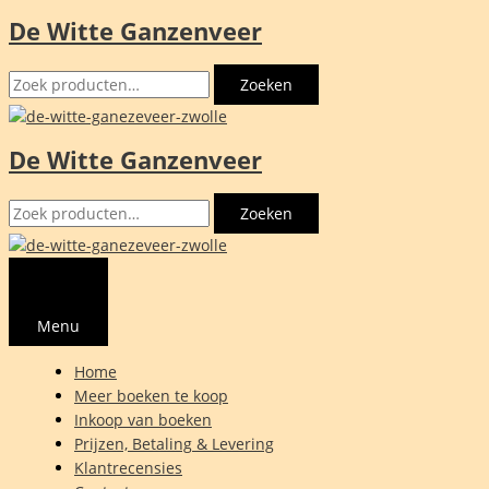
De Witte Ganzenveer
Ga
naar
Zoeken
de
Zoeken
naar:
inhoud
De Witte Ganzenveer
Zoeken
Zoeken
naar:
Menu
Home
Meer boeken te koop
Inkoop van boeken
Prijzen, Betaling & Levering
Klantrecensies