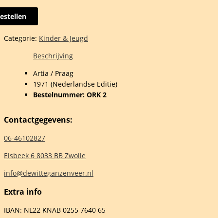
estellen
ey
e
Categorie:
Kinder & Jeugd
ter
Beschrijving
Artia / Praag
1971 (Nederlandse Editie)
y's
Bestelnummer: ORK 2
it
Contactgegevens:
06-46102827
Elsbeek 6 8033 BB Zwolle
elheid
info@dewitteganzenveer.nl
Extra info
IBAN: NL22 KNAB 0255 7640 65