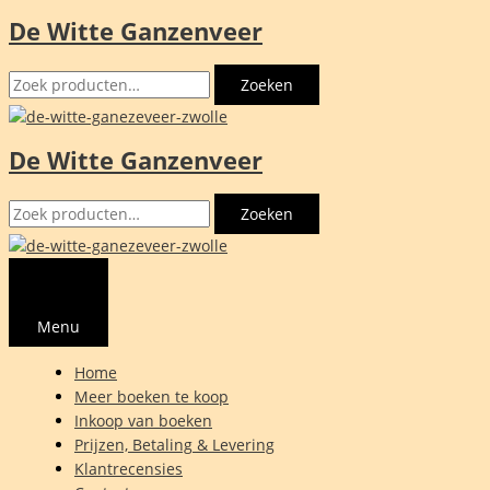
De Witte Ganzenveer
Ga
naar
Zoeken
de
Zoeken
naar:
inhoud
De Witte Ganzenveer
Zoeken
Zoeken
naar:
Menu
Home
Meer boeken te koop
Inkoop van boeken
Prijzen, Betaling & Levering
Klantrecensies