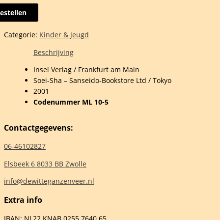
estellen
Categorie:
Kinder & Jeugd
el
Beschrijving
Insel Verlag / Frankfurt am Main
Soei-Sha – Sanseido-Bookstore Ltd / Tokyo
2001
Codenummer ML 10-5
nese
Contactgegevens:
an
on
06-46102827
ich
Elsbeek 6 8033 BB Zwolle
mann
info@dewitteganzenveer.nl
Extra info
IBAN: NL22 KNAB 0255 7640 65