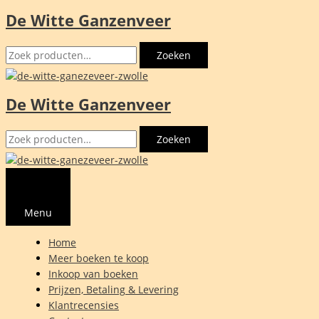
De Witte Ganzenveer
Ga
naar
Zoeken
de
Zoeken
naar:
inhoud
De Witte Ganzenveer
Zoeken
Zoeken
naar:
Menu
Home
Meer boeken te koop
Inkoop van boeken
Prijzen, Betaling & Levering
Klantrecensies